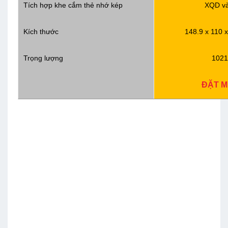
Tích hợp khe cắm thẻ nhớ kép
XQD v
Kích thước
148.9 x 110 
Trọng lượng
1021
ĐẶT 