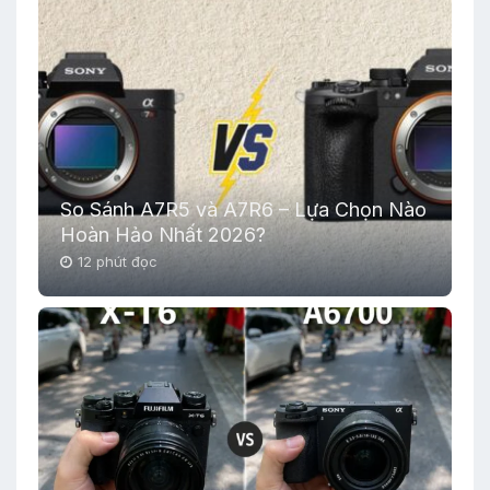
So Sánh A7R5 và A7R6 – Lựa Chọn Nào
Hoàn Hảo Nhất 2026?
12 phút đọc