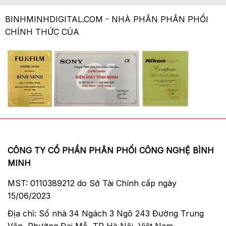
BINHMINHDIGITAL.COM - NHÀ PHÂN PHÂN PHỐI
CHÍNH THỨC CỦA
CÔNG TY CỔ PHẦN PHÂN PHỐI CÔNG NGHỆ BÌNH
MINH
MST: 0110389212 do Sở Tài Chính cấp ngày
15/06/2023
Địa chỉ: Số nhà 34 Ngách 3 Ngõ 243 Đường Trung
Văn, Phường Đại Mỗ, TP Hà Nội, Việt Nam