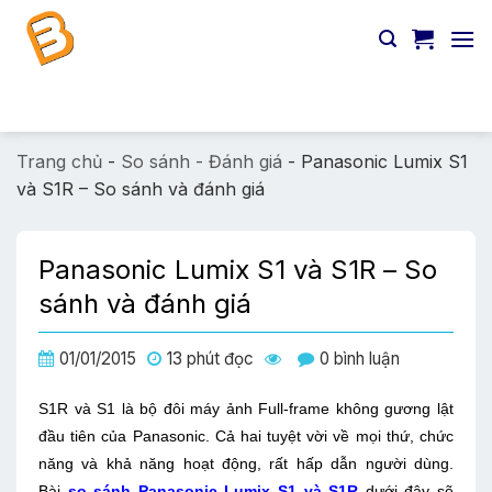
Chuyển
đến
nội
dung
Tìm
kiếm:
Trang chủ
-
So sánh - Đánh giá
-
Panasonic Lumix S1
và S1R – So sánh và đánh giá
Panasonic Lumix S1 và S1R – So
sánh và đánh giá
01/01/2015
13 phút đọc
0 bình luận
S1R và S1 là bộ đôi máy ảnh Full-frame không gương lật
đầu tiên của Panasonic. Cả hai tuyệt vời về mọi thứ, chức
năng và khả năng hoạt động, rất hấp dẫn người dùng.
Bài
so sánh Panasonic Lumix S1 và S1R
dưới đây sẽ