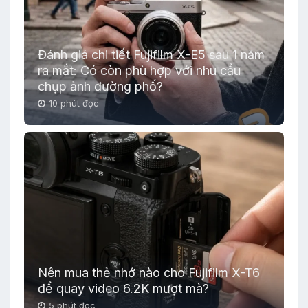
Đánh giá chi tiết Fujifilm X-E5 sau 1 năm
ra mắt: Có còn phù hợp với nhu cầu
chụp ảnh đường phố?
10 phút đọc
Nên mua thẻ nhớ nào cho Fujifilm X-T6
để quay video 6.2K mượt mà?
5 phút đọc