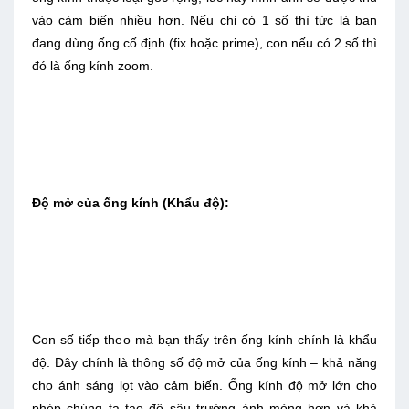
vào cảm biến nhiều hơn. Nếu chỉ có 1 số thì tức là bạn
đang dùng ống cố định (fix hoặc prime), con nếu có 2 số thì
đó là ống kính zoom.
Độ mở của ống kính (Khẩu độ):
Con số tiếp theo mà bạn thấy trên ống kính chính là khẩu
độ. Đây chính là thông số độ mở của ống kính – khả năng
cho ánh sáng lọt vào cảm biến. Ống kính độ mở lớn cho
phép chúng ta tạo độ sâu trường ảnh mỏng hơn và khả