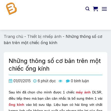
Chuyển
đến
nội
dung
Tìm
kiếm:
Trang chủ
-
Thiết bị nhiếp ảnh
-
Những thông số cơ
bản trên một chiếc ống kính
Những thông số cơ bản trên một
chiếc ống kính
01/01/2015
6 phút đọc
0 bình luận
Sau khi đã chọn cho mình được 1 chiếc
máy ảnh
DLSR,
điều tiếp theo mà bạn cần cân nhắc là bổ sung thêm 1 vài
ống kính
vào bộ sưu tập. Liệu bạn có hài lòng với chất
lượng ảnh vốn không quá xuất sắc nhưng tiện lợi của ống