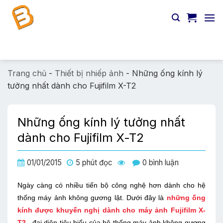
Chuyển
đến
nội
dung
Tìm
kiếm:
Trang chủ
-
Thiết bị nhiếp ảnh
-
Những ống kính lý
tưởng nhất dành cho Fujifilm X-T2
Những ống kính lý tưởng nhất
dành cho Fujifilm X-T2
01/01/2015
5 phút đọc
0 bình luận
Ngày càng có nhiều tiến bộ công nghệ hơn dành cho hệ
thống máy ảnh không gương lật. Dưới đây là
những ống
kính được khuyến nghị dành cho máy ảnh Fujifilm X-
T2
– đại diện tiêu biểu của hệ thống máy ảnh không gương