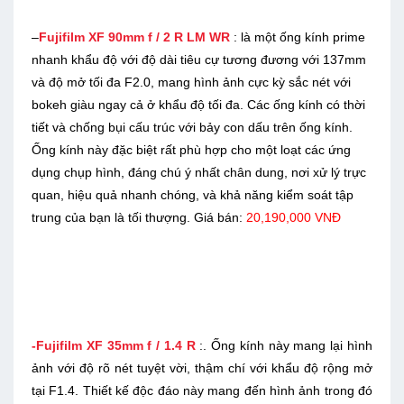
–
Fujifilm XF 90mm f / 2 R LM WR
: là một ống kính prime
nhanh khẩu độ với độ dài tiêu cự tương đương với 137mm
và độ mở tối đa F2.0, mang hình ảnh cực kỳ sắc nét với
bokeh giàu ngay cả ở khẩu độ tối đa. Các ống kính có thời
tiết và chống bụi cấu trúc với bảy con dấu trên ống kính.
Ống kính này đặc biệt rất phù hợp cho một loạt các ứng
dụng chụp hình, đáng chú ý nhất chân dung, nơi xử lý trực
quan, hiệu quả nhanh chóng, và khả năng kiểm soát tập
trung của bạn là tối thượng.
Giá bán:
20,190,000 VNĐ
-Fujifilm XF 35mm f / 1.4 R
:. Ống kính này mang lại hình
ảnh với độ rõ nét tuyệt vời, thậm chí với khẩu độ rộng mở
tại F1.4. Thiết kế độc đáo này mang đến hình ảnh trong đó