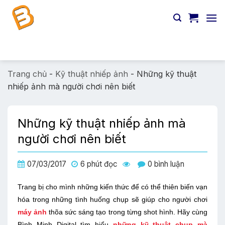
Chuyển
đến
nội
dung
Tìm
kiếm:
Trang chủ
-
Kỹ thuật nhiếp ảnh
-
Những kỹ thuật
nhiếp ảnh mà người chơi nên biết
Những kỹ thuật nhiếp ảnh mà
người chơi nên biết
07/03/2017
6 phút đọc
0 bình luận
Trang bị cho mình những kiến thức để có thể thiên biến vạn
hóa trong những tình huống chụp sẽ giúp cho người chơi
máy ảnh
thõa sức sáng tạo trong từng shot hình. Hãy cùng
Bình Minh Digital tìm hiểu
những kỹ thuật chụp mà