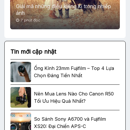
Giải mã những điều kiêng kị trong nhiếp
ảnh
7 phút đọc
Tin mới cập nhật
Ống Kính 23mm Fujifilm – Top 4 Lựa
Chọn Đáng Tiền Nhất
Nên Mua Lens Nào Cho Canon R50
Tối Ưu Hiệu Quả Nhất?
So Sánh Sony A6700 và Fujifilm
XS20: Đại Chiến APS-C