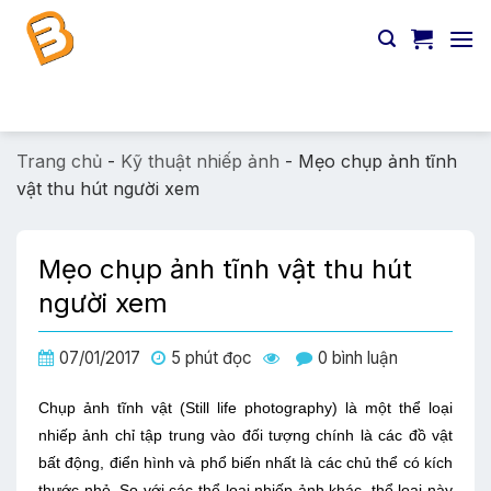
Chuyển
đến
nội
dung
Tìm
kiếm:
Trang chủ
-
Kỹ thuật nhiếp ảnh
-
Mẹo chụp ảnh tĩnh
vật thu hút người xem
Mẹo chụp ảnh tĩnh vật thu hút
người xem
07/01/2017
5 phút đọc
0 bình luận
Chụp ảnh tĩnh vật (Still life photography) là một thể loại
nhiếp ảnh chỉ tập trung vào đối tượng chính là các đồ vật
bất động, điển hình và phổ biến nhất là các chủ thể có kích
thước nhỏ. So với các thể loại nhiếp ảnh khác, thể loại này