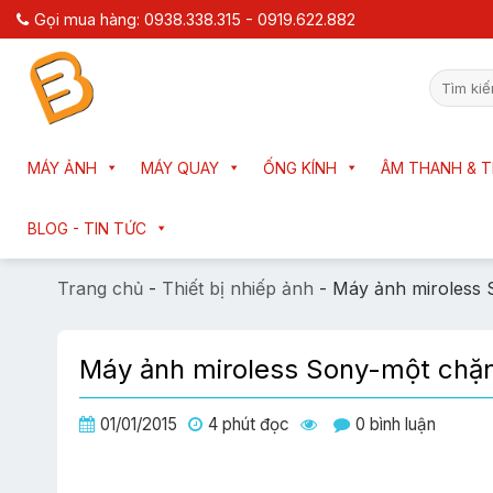
Chuyển
Gọi mua hàng: 0938.338.315 - 0919.622.882
đến
nội
Tìm
dung
kiếm:
MÁY ẢNH
MÁY QUAY
ỐNG KÍNH
ÂM THANH & T
BLOG - TIN TỨC
Trang chủ
-
Thiết bị nhiếp ảnh
-
Máy ảnh miroless 
Máy ảnh miroless Sony-một chặn
01/01/2015
4 phút đọc
0 bình luận