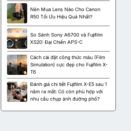
Nên Mua Lens Nào Cho Canon
R50 Tối Ưu Hiệu Quả Nhất?
So Sánh Sony A6700 và Fujifilm
XS20: Đại Chiến APS-C
Cách cài đặt công thức màu (Film
Simulation) cực đẹp cho Fujifilm X-
T6
Đánh giá chi tiết Fujifilm X-E5 sau 1
năm ra mắt: Có còn phù hợp với
nhu cầu chụp ảnh đường phố?