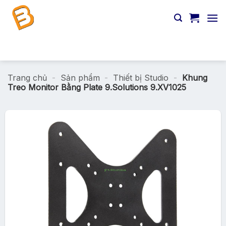
Chuyển
đến
nội
dung
Tìm
kiếm:
Trang chủ
-
Sản phẩm
-
Thiết bị Studio
-
Khung
Treo Monitor Bằng Plate 9.Solutions 9.XV1025