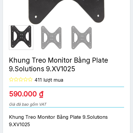
Khung Treo Monitor Bằng Plate
9.Solutions 9.XV1025
411 lượt mua
0
out
590.000
₫
of
5
Giá đã bao gồm VAT
Khung Treo Monitor Bằng Plate 9.Solutions
9.XV1025