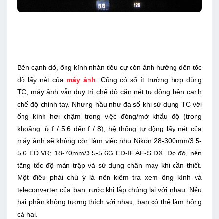
Bên cạnh đó, ống kính nhân tiêu cự còn ảnh hưởng đến tốc
độ lấy nét của
máy ảnh
. Cũng có số ít trường hợp dùng
TC, máy ảnh vẫn duy trì chế độ căn nét tự động bên cạnh
chế độ chỉnh tay. Nhưng hầu như đa số khi sử dụng TC với
ống kính hơi chậm trong việc đóng/mở khẩu độ (trong
khoảng từ f / 5.6 đến f / 8), hệ thống tự động lấy nét của
máy ảnh sẽ không còn làm việc như Nikon 28-300mm/3.5-
5.6 ED VR; 18-70mm/3.5-5.6G ED-IF AF-S DX. Do đó, nên
tăng tốc độ màn trập và sử dụng chân máy khi cần thiết.
Một điều phải chú ý là nên kiểm tra xem ống kính và
teleconverter của bạn trước khi lắp chúng lại với nhau. Nếu
hai phần không tương thích với nhau, bạn có thể làm hỏng
cả hai.