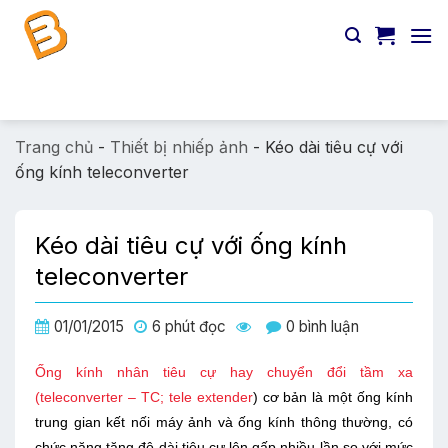
Chuyển
đến
nội
dung
Tìm
kiếm:
Trang chủ
-
Thiết bị nhiếp ảnh
-
Kéo dài tiêu cự với
ống kính teleconverter
Kéo dài tiêu cự với ống kính
teleconverter
01/01/2015
6 phút đọc
0 bình luận
Ống kính nhân tiêu cự hay chuyển đổi tầm xa
(teleconverter – TC; tele extender
) cơ bản là một ống kính
trung gian kết nối máy ảnh và ống kính thông thường, có
chức năng tăng độ dài tiêu cự lên gấp nhiều lần so với mức