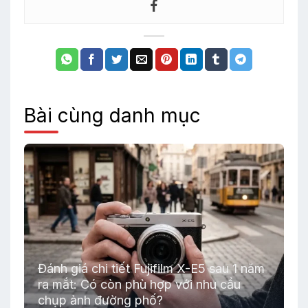
Bài cùng danh mục
Đánh giá chi tiết Fujifilm X-E5 sau 1 năm
ra mắt: Có còn phù hợp với nhu cầu
chụp ảnh đường phố?