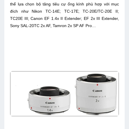
thể lựa chọn bộ tăng tiêu cự ống kính phù hợp với mục
đích như Nikon TC-14E; TC-17E; TC-20E/TC-20E II;
TC20E III; Canon EF 1.4x II Extender; EF 2x III Extender,
Sony SAL-20TC 2x AF, Tamron 2x SP AF Pro…