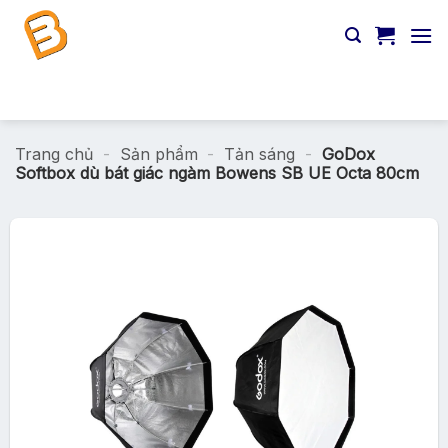
Chuyển
đến
nội
dung
Tìm
kiếm:
Trang chủ
-
Sản phẩm
-
Tản sáng
-
GoDox
Softbox dù bát giác ngàm Bowens SB UE Octa 80cm