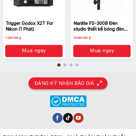
Trigger Godox X2T For
Nanlite FS-300B Đèn
Nikon (1 Phát)
studio thiết kế bóng đèn
AC hai màu đẳng cấp cao
Giá
Giá
1.290.000
₫
10.890.000
₫
gốc
hiện
là:
tại
1.500.000 ₫.
là:
Mua ngay
Mua ngay
1.290.000 ₫.
ĐĂNG KÝ NHẬN BÁO GIÁ