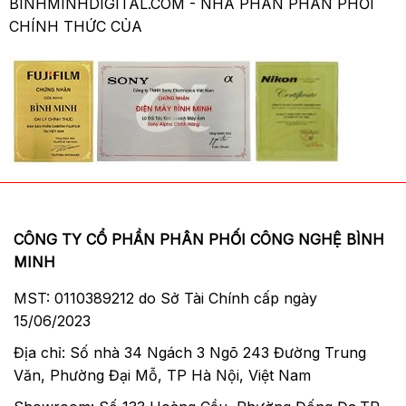
BINHMINHDIGITAL.COM - NHÀ PHÂN PHÂN PHỐI
CHÍNH THỨC CỦA
CÔNG TY CỔ PHẦN PHÂN PHỐI CÔNG NGHỆ BÌNH
MINH
MST: 0110389212 do Sở Tài Chính cấp ngày
15/06/2023
Địa chỉ: Số nhà 34 Ngách 3 Ngõ 243 Đường Trung
Văn, Phường Đại Mỗ, TP Hà Nội, Việt Nam