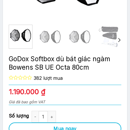
GoDox Softbox dù bát giác ngàm
Bowens SB UE Octa 80cm
382 lượt mua
0
out
1.190.000
₫
of
5
Giá đã bao gồm VAT
GoDox Softbox dù bát giác ngàm Bowens SB UE Octa 80cm s
Mua ngay