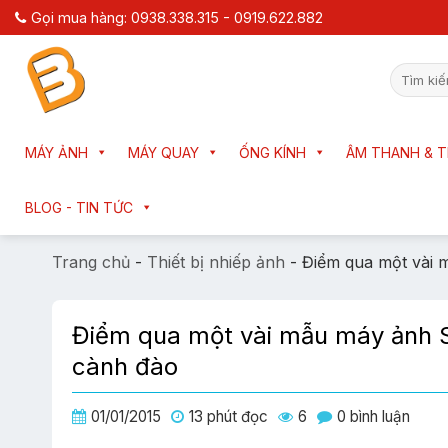
Chuyển
Gọi mua hàng: 0938.338.315 - 0919.622.882
đến
nội
Tìm
dung
kiếm:
MÁY ẢNH
MÁY QUAY
ỐNG KÍNH
ÂM THANH & T
BLOG - TIN TỨC
Trang chủ
-
Thiết bị nhiếp ảnh
-
Điểm qua một vài 
Điểm qua một vài mẫu máy ảnh S
cành đào
01/01/2015
13 phút đọc
6
0 bình luận