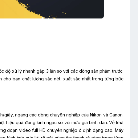
c độ xử lý nhanh gấp 3 lần so với các dòng sản phẩm trước.
cho bạn chất lượng sắc nét, xuất sắc nhất trong từng bức
ình/giây, ngang các dòng chuyên nghiệp của Nikon và Canon.
ột hiệu quả đáng kinh ngạc so với mức giá bình dân. Về khả
g đoạn video full HD chuyên nghiệp ở định dạng cao. Máy
ng hình ảnh cực kỳ rõ nét cùng âm thanh rõ ràng trong từng