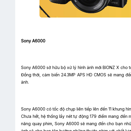
Sony A6000
Sony A6000 sở hữu bộ xử lý hình ảnh mới BIONZ X cho tố
Đồng thời, cảm biến 24.3MP APS HD CMOS sẽ mang đến 
ảnh.
Sony A6000 có tốc độ chụp liên tiếp lên đến 11 khung h
Chưa hết, hệ thống lấy nét tự động 179 điểm mang đến m
năng quay phim, Sony A6000 sẽ mang đến cho bạn nhữn
ảnh sẽ cho bạn tận hưởng những thước phim với chất lượ