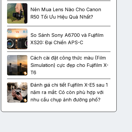
Nên Mua Lens Nào Cho Canon
R50 Tối Ưu Hiệu Quả Nhất?
So Sánh Sony A6700 và Fujifilm
XS20: Đại Chiến APS-C
Cách cài đặt công thức màu (Film
Simulation) cực đẹp cho Fujifilm X-
T6
Đánh giá chi tiết Fujifilm X-E5 sau 1
năm ra mắt: Có còn phù hợp với
nhu cầu chụp ảnh đường phố?