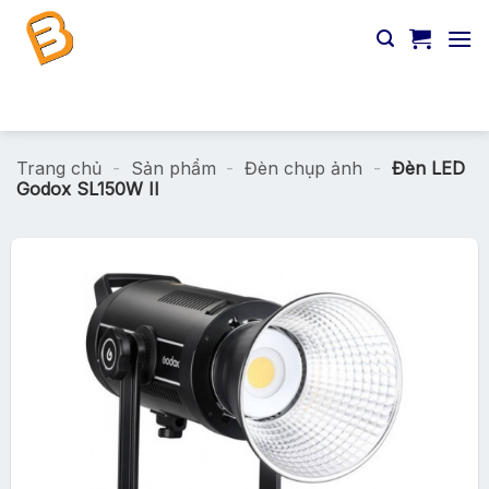
Chuyển
đến
nội
dung
Tìm
kiếm:
Trang chủ
-
Sản phẩm
-
Đèn chụp ảnh
-
Đèn LED
Godox SL150W II