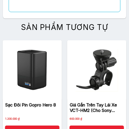
SẢN PHẨM TƯƠNG TỰ
Sạc Đôi Pin Gopro Hero 8
Giá Gắn Trên Tay Lái Xe
VCT-HM2 (Cho Sony
Action Cam)
1.200.000
₫
600.000
₫