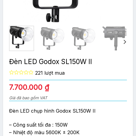
Đèn LED Godox SL150W II
221 lượt mua
0
out
7.700.000
₫
of
5
Giá đã bao gồm VAT
Đèn LED chụp hình Godox SL150W II
– Công suất tối đa : 150W
– Nhiệt độ màu 5600K ± 200K