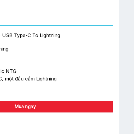
 USB Type-C To Lightning
ning
Mic NTG
, một đầu cắm Lightning
 Type-C To Lightning số lượng
Mua ngay