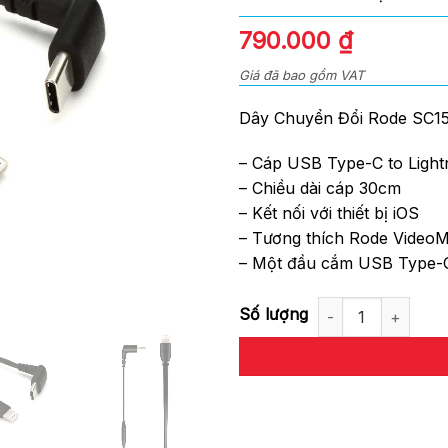
0
out
790.000
₫
of
5
Giá đã bao gồm VAT
Dây Chuyển Đổi Rode SC15
– Cáp USB Type-C to Light
– Chiều dài cáp 30cm
– Kết nối với thiết bị iOS
– Tương thích Rode Video
– Một đầu cắm USB Type-C
Dây Chuyển Đổi Rode SC15 USB