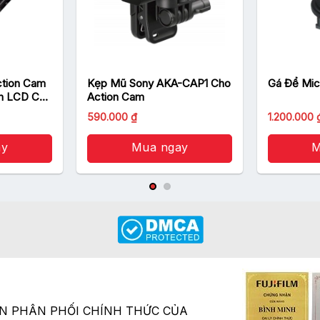
ction Cam
Kẹp Mũ Sony AKA-CAP1 Cho
Gá Để Mi
h LCD Cho
Action Cam
Giá
590.000
₫
1.200.000
gốc
là:
ay
Mua ngay
1.500.000 
M
ÂN PHÂN PHỐI CHÍNH THỨC CỦA