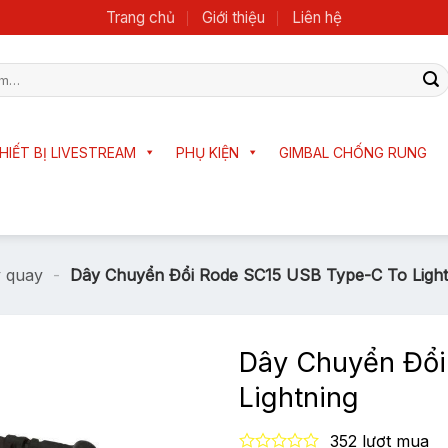
Trang chủ
Giới thiệu
Liên hệ
HIẾT BỊ LIVESTREAM
PHỤ KIỆN
GIMBAL CHỐNG RUNG
y quay
-
Dây Chuyển Đổi Rode SC15 USB Type-C To Light
Dây Chuyển Đổi
Lightning
352 lượt mua