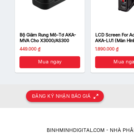
-
Bộ Giảm Rung Mô-Tơ AKA-
LCD Screen For A
MVA Cho X3000/AS300
AKA-LU1 (Màn Hìn
Action Cam)
449.000
₫
1.890.000
₫
Mua ngay
Mua ng
ĐĂNG KÝ NHẬN BÁO GIÁ
BINHMINHDIGITAL.COM - NHÀ PH