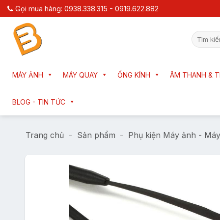
Chuyển
Gọi mua hàng: 0938.338.315 - 0919.622.882
đến
nội
Tìm
dung
kiếm:
MÁY ẢNH
MÁY QUAY
ỐNG KÍNH
ÂM THANH & T
BLOG - TIN TỨC
Trang chủ
-
Sản phẩm
-
Phụ kiện Máy ảnh - Má