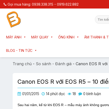
Chuyển
Gọi mua hàng: 0938.338.315 - 0919.622.882
đến
nội
Tìm
dung
kiếm:
MÁY ẢNH
MÁY QUAY
ỐNG KÍNH
ÂM THANH & T
BLOG - TIN TỨC
Trang chủ
-
So sánh - Đánh giá
-
Canon EOS R với 
Canon EOS R với EOS R5 – 10 điể
01/01/2015
14 phút đọc
18
0 bình luận
Sau hai năm, kể từ khi EOS R – mẫu máy ảnh không gương 