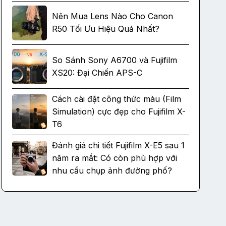
Nên Mua Lens Nào Cho Canon
R50 Tối Ưu Hiệu Quả Nhất?
So Sánh Sony A6700 và Fujifilm
XS20: Đại Chiến APS-C
Cách cài đặt công thức màu (Film
Simulation) cực đẹp cho Fujifilm X-
T6
Đánh giá chi tiết Fujifilm X-E5 sau 1
năm ra mắt: Có còn phù hợp với
nhu cầu chụp ảnh đường phố?