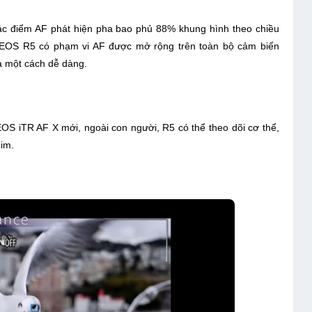
các điểm AF phát hiện pha bao phủ 88% khung hình theo chiều
ó EOS R5 có phạm vi AF được mở rộng trên toàn bộ cảm biến
a một cách dễ dàng.
OS iTR AF X mới, ngoài con người, R5 có thể theo dõi cơ thể,
im.