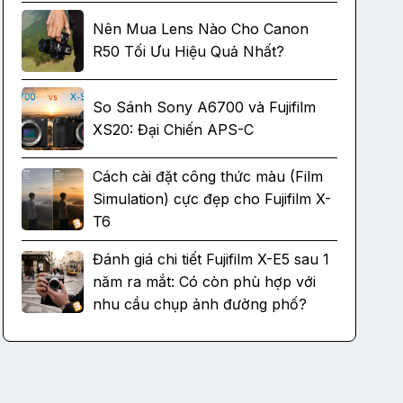
Nên Mua Lens Nào Cho Canon
R50 Tối Ưu Hiệu Quả Nhất?
So Sánh Sony A6700 và Fujifilm
XS20: Đại Chiến APS-C
Cách cài đặt công thức màu (Film
Simulation) cực đẹp cho Fujifilm X-
T6
Đánh giá chi tiết Fujifilm X-E5 sau 1
năm ra mắt: Có còn phù hợp với
nhu cầu chụp ảnh đường phố?