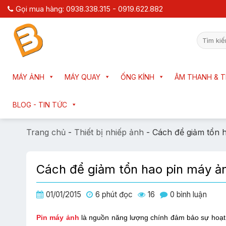
Chuyển
Gọi mua hàng: 0938.338.315 - 0919.622.882
đến
nội
Tìm
dung
kiếm:
MÁY ẢNH
MÁY QUAY
ỐNG KÍNH
ÂM THANH & T
BLOG - TIN TỨC
Trang chủ
-
Thiết bị nhiếp ảnh
-
Cách để giảm tổn 
Cách để giảm tổn hao pin máy ả
01/01/2015
6 phút đọc
16
0 bình luận
Pin máy ảnh
là nguồn năng lượng chính đảm bảo sự hoạt 