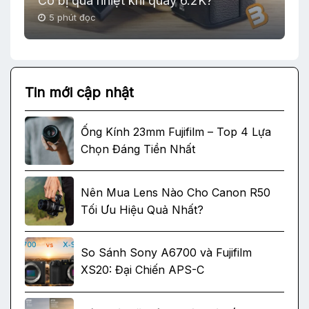
Có bị quá nhiệt khi quay 6.2K?
5 phút đọc
Tin mới cập nhật
Ống Kính 23mm Fujifilm – Top 4 Lựa
Chọn Đáng Tiền Nhất
Nên Mua Lens Nào Cho Canon R50
Tối Ưu Hiệu Quả Nhất?
So Sánh Sony A6700 và Fujifilm
XS20: Đại Chiến APS-C