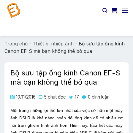
Chuyển
đến
nội
dung
Tìm
kiếm:
Trang chủ
-
Thiết bị nhiếp ảnh
-
Bộ sưu tập ống kính
Canon EF-S mà bạn không thể bỏ qua
Bộ sưu tập ống kính Canon EF-S
mà bạn không thể bỏ qua
10/11/2016
5 phút đọc
17
0 bình luận
Một trong những lợi thế lớn nhất của việc sở hữu một máy
ảnh DSLR là khả năng hoán đổi ống kính để có nhiều cơ
hội trải nghiệm hình ảnh hơn. Hiện nay, hầu hết các máy
ảnh DSLR được trang bị cảm biến APS-C đi kèm với một