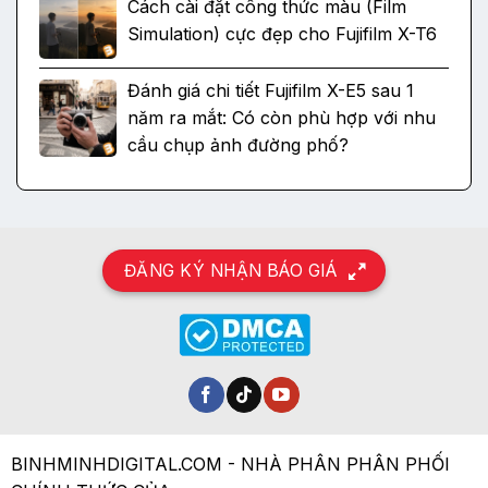
Cách cài đặt công thức màu (Film
Simulation) cực đẹp cho Fujifilm X-T6
Đánh giá chi tiết Fujifilm X-E5 sau 1
năm ra mắt: Có còn phù hợp với nhu
cầu chụp ảnh đường phố?
ĐĂNG KÝ NHẬN BÁO GIÁ
BINHMINHDIGITAL.COM - NHÀ PHÂN PHÂN PHỐI