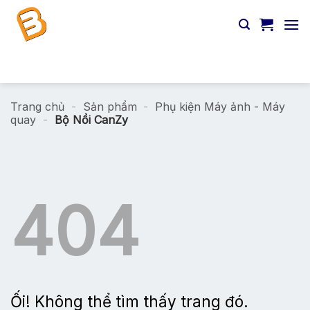
Chuyển
đến
nội
dung
Tìm
kiếm:
Trang chủ
-
Sản phẩm
-
Phụ kiện Máy ảnh - Máy
quay
-
Bộ Nồi CanZy
404
Ối! Không thể tìm thấy trang đó.