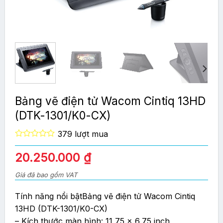
Bảng vẽ điện tử Wacom Cintiq 13HD
(DTK-1301/K0-CX)
379 lượt mua
0
out
20.250.000
₫
of
5
Giá đã bao gồm VAT
Tính năng nổi bậtBảng vẽ điện tử Wacom Cintiq
13HD (DTK-1301/K0-CX)
– Kích thước màn hình: 11,75 x 6,75 inch