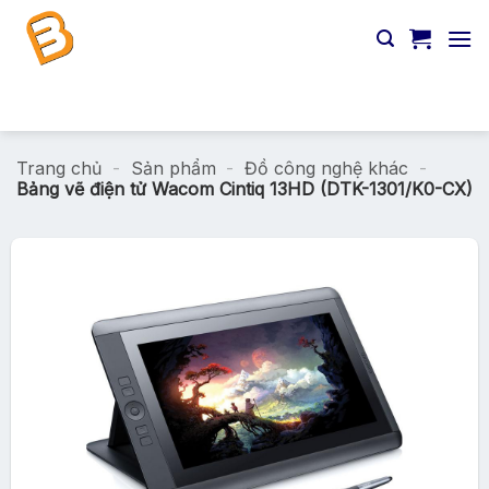
Chuyển
đến
nội
dung
Tìm
kiếm:
Trang chủ
-
Sản phẩm
-
Đồ công nghệ khác
-
Bảng vẽ điện tử Wacom Cintiq 13HD (DTK-1301/K0-CX)