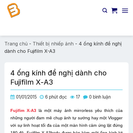
Chuyển
đến
nội
dung
Tìm
kiếm:
Trang chủ
-
Thiết bị nhiếp ảnh
-
4 ống kính đề nghị
dành cho Fujifilm X-A3
4 ống kính đề nghị dành cho
Fujifilm X-A3
01/01/2015
6 phút đọc
17
0 bình luận
Fujifim X-A3
là một máy ảnh mirrorless yêu thích của
những người đam mê chụp ảnh tự sướng hay một Vlogger
với sự linh hoạt tối đa của một màn hình cảm ứng lật đứng
180 độ. Fujifilm X-A3body được bán kèm một ống kính kit