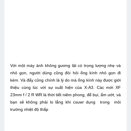
Với một máy ảnh không gương lật có trọng lượng nhẹ và
nhỏ gọn, người dùng cũng đòi hỏi ống kính nhỏ gọn đi
kèm. Và đấy cũng chính là lý do mà ống kính này được giới
thiệu cùng lúc với sự xuất hiện của X-A3. Các mới XF
23mm f / 2 R WR là thời tiết niêm phong, để bụi, ẩm ướt, và
bạn sẽ không phải lo lắng khi csuwr dụng trong môi
trường nhiệt độ thấp