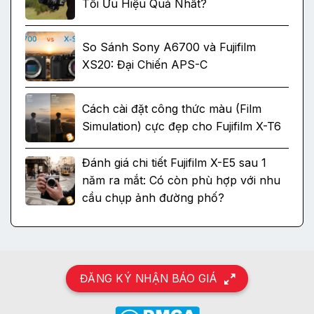
Tối Ưu Hiệu Quả Nhất?
So Sánh Sony A6700 và Fujifilm
XS20: Đại Chiến APS-C
Cách cài đặt công thức màu (Film
Simulation) cực đẹp cho Fujifilm X-T6
Đánh giá chi tiết Fujifilm X-E5 sau 1
năm ra mắt: Có còn phù hợp với nhu
cầu chụp ảnh đường phố?
ĐĂNG KÝ NHẬN BÁO GIÁ