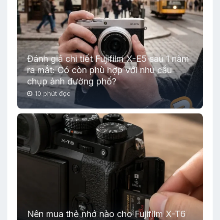
Đánh giá chi tiết Fujifilm X-E5 sau 1 năm
ra mắt: Có còn phù hợp với nhu cầu
chụp ảnh đường phố?
10 phút đọc
Nên mua thẻ nhớ nào cho Fujifilm X-T6