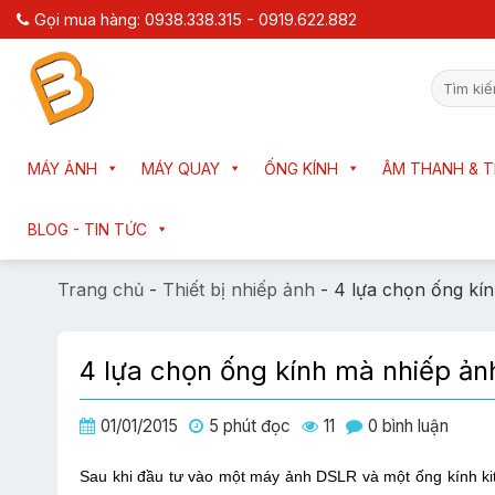
Chuyển
Gọi mua hàng: 0938.338.315 - 0919.622.882
đến
nội
Tìm
dung
kiếm:
MÁY ẢNH
MÁY QUAY
ỐNG KÍNH
ÂM THANH & T
BLOG - TIN TỨC
Trang chủ
-
Thiết bị nhiếp ảnh
-
4 lựa chọn ống kí
4 lựa chọn ống kính mà nhiếp ản
01/01/2015
5 phút đọc
11
0 bình luận
Sau khi đầu tư vào một máy ảnh DSLR và một ống kính ki