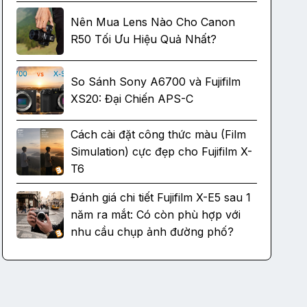
Nên Mua Lens Nào Cho Canon
R50 Tối Ưu Hiệu Quả Nhất?
So Sánh Sony A6700 và Fujifilm
XS20: Đại Chiến APS-C
Cách cài đặt công thức màu (Film
Simulation) cực đẹp cho Fujifilm X-
T6
Đánh giá chi tiết Fujifilm X-E5 sau 1
năm ra mắt: Có còn phù hợp với
nhu cầu chụp ảnh đường phố?