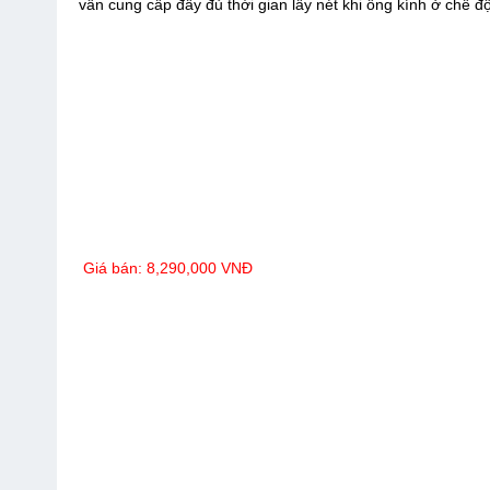
vẫn cung cấp đầy đủ thời gian lấy nét khi ống kính ở chế độ
Giá bán: 8,290,000 VNĐ