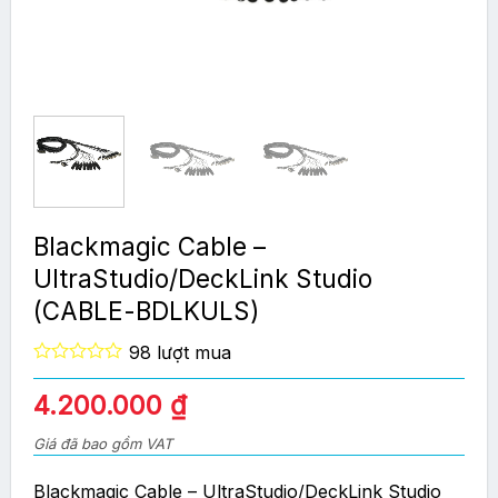
Blackmagic Cable –
UltraStudio/DeckLink Studio
(CABLE-BDLKULS)
98 lượt mua
0
out
4.200.000
₫
of
5
Giá đã bao gồm VAT
Blackmagic Cable – UltraStudio/DeckLink Studio