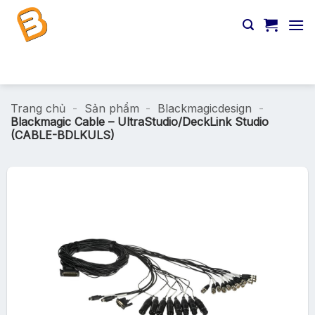
Chuyển
đến
nội
dung
Tìm
kiếm:
Trang chủ
-
Sản phẩm
-
Blackmagicdesign
-
Blackmagic Cable – UltraStudio/DeckLink Studio
(CABLE-BDLKULS)