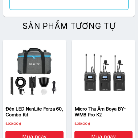
SẢN PHẨM TƯƠNG TỰ
Đèn LED NanLite Forza 60,
Micro Thu Âm Boya BY-
Combo Kit
WM8 Pro K2
Giá
Giá
5.000.000
₫
5.350.000
₫
gốc
hiện
là:
tại
5.700.000 ₫.
là:
Mua ngay
Mua ngay