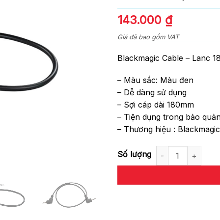
0
out
143.000
₫
of
5
Giá đã bao gồm VAT
Blackmagic Cable – Lanc 
– Màu sắc: Màu đen
– Dễ dàng sử dụng
– Sợi cáp dài 180mm
– Tiện dụng trong bảo quản
– Thương hiệu : Blackmagic
Blackmagic Cable - Lanc 180