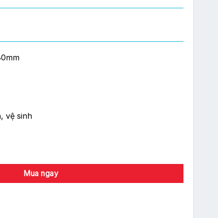
180mm
, vệ sinh
mm (CABLE-URSA/LANC1) số lượng
Mua ngay