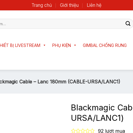
Trang chủ
Giới thiệu
Liên hệ
HIẾT BỊ LIVESTREAM
PHỤ KIỆN
GIMBAL CHỐNG RUNG
ackmagic Cable – Lanc 180mm (CABLE-URSA/LANC1)
Blackmagic Cab
URSA/LANC1)
92 lượt mua