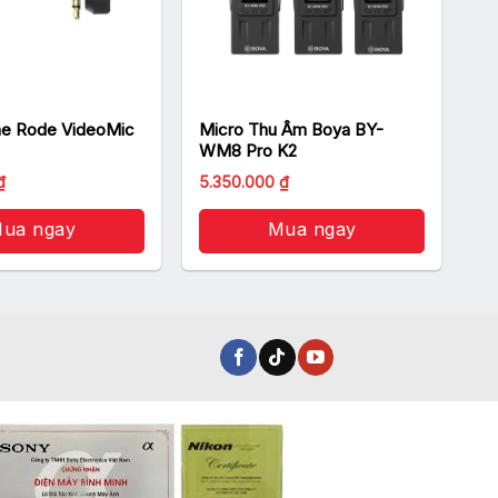
e Rode VideoMic
Micro Thu Âm Boya BY-
WM8 Pro K2
Giá
Giá
₫
5.350.000
₫
gốc
hiện
là:
tại
ua ngay
5.700.000 ₫.
Mua ngay
là:
5.350.000 ₫.