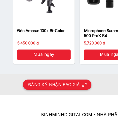
nk
Đèn Amaran 100x Bi-Color
Microphone Saramo
500 ProX B4
Giá
Giá
Giá
Giá
5.450.000
₫
5.720.000
₫
gốc
hiện
gốc
hiện
là:
tại
là:
tại
5.990.000 ₫.
Mua ngay
là:
5.990.000 ₫.
Mua ng
là:
5.450.000 ₫.
5.720.0
ĐĂNG KÝ NHẬN BÁO GIÁ
BINHMINHDIGITAL.COM - NHÀ PH