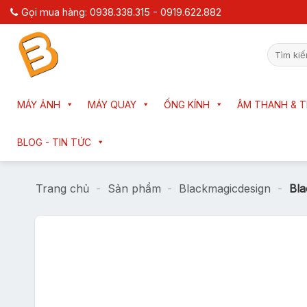
Chuyển
Gọi mua hàng: 0938.338.315 - 0919.622.882
đến
nội
Tìm
dung
kiếm:
MÁY ẢNH
MÁY QUAY
ỐNG KÍNH
ÂM THANH & T
BLOG - TIN TỨC
Trang chủ
-
Sản phẩm
-
Blackmagicdesign
-
Bl