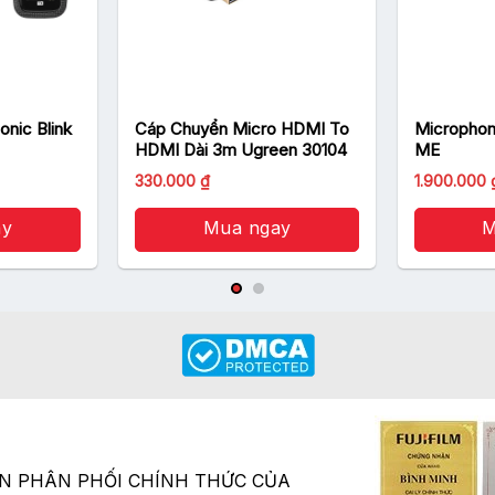
nic Blink
Cáp Chuyển Micro HDMI To
Microphon
HDMI Dài 3m Ugreen 30104
ME
Giá
Giá
330.000
₫
1.900.000
gốc
hiện
là:
tại
ay
500.000 ₫.
Mua ngay
là:
M
00 ₫.
330.000 ₫.
ÂN PHÂN PHỐI CHÍNH THỨC CỦA