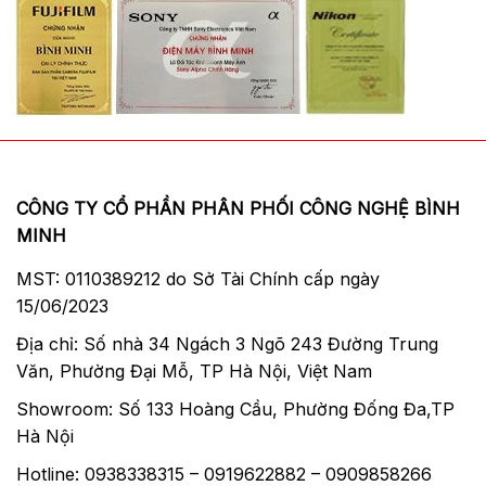
CÔNG TY CỔ PHẦN PHÂN PHỐI CÔNG NGHỆ BÌNH
MINH
MST: 0110389212 do Sở Tài Chính cấp ngày
15/06/2023
Địa chỉ: Số nhà 34 Ngách 3 Ngõ 243 Đường Trung
Văn, Phường Đại Mỗ, TP Hà Nội, Việt Nam
Ngoài ra, Velocity 7Z có thêm ngăn lót đệm bên
trong và ngăn chính để giữ và bảo vệ iPad. Phía
Showroom: Số 133 Hoàng Cầu, Phường Đống Đa,TP
trước túi ngăn khóa kéo để giữ các phụ kiện như thẻ
Hà Nội
nhớ & pin, dây cáp,..Hết sức tiện lợi cho nhiếp ảnh
Hotline: 0938338315 – 0919622882 – 0909858266
gia khi tác nghiệp.