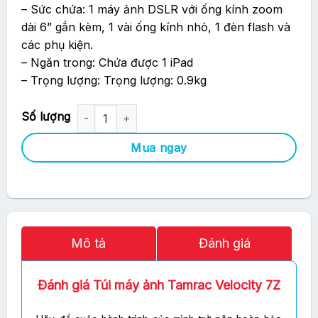
– Sức chứa: 1 máy ảnh DSLR với ống kính zoom
dài 6” gắn kèm, 1 vài ống kính nhỏ, 1 đèn flash và
các phụ kiện.
– Ngăn trong: Chứa được 1 iPad
– Trọng lượng: Trọng lượng: 0.9kg
Túi Máy Ảnh Tamrac Velocity 7Z số lượng
Mua ngay
Mô tả
Đánh giá
Đánh giá Túi máy ảnh Tamrac Velocity 7Z