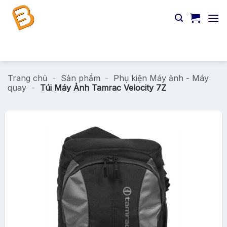
Chuyển
đến
nội
dung
Tìm
kiếm:
Trang chủ
-
Sản phẩm
-
Phụ kiện Máy ảnh - Máy
quay
-
Túi Máy Ảnh Tamrac Velocity 7Z