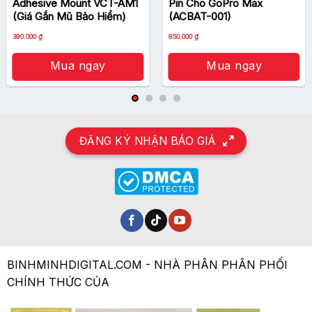
Adhesive Mount VCT-AM1
Pin Cho GoPro Max
(Giá Gắn Mũ Bảo Hiểm)
(ACBAT-001)
390.000
₫
850.000
₫
Velocity 7Z là chiếc
túi máy ảnh
đeo chéo có thiết
Mua ngay
Mua ngay
kế vô cùng nhỏ gọn, nó có thể chứa hầu hết các
máy ảnh DSLR với ống kính zoom dài tới 6’’, cùng
một vài ống kính nhỏ, đèn flash và phụ kiện. Đặc
biệt, túi đeo Tamrac Velocity 7Z cũng có thể tùy
ĐĂNG KÝ NHẬN BÁO GIÁ
chỉnh với các phụ kiện riêng của Tamrac.
Vì có thiết kế đeo chéo nên 7Z rất linh hoạt để mang
giống như một ba lô đeo sau lưng, nhưng có thể dễ
dàng lấy đồ ra bằng cách trượt ba lô vòng ra phía
trước. Một dây đeo chéo được đệm xốp giúp phân
phối trọng lượng đeo dễ chịu, nhưng không cần phải
BINHMINHDIGITAL.COM - NHÀ PHÂN PHÂN PHỐI
tháo ba lô ra cho việc lấy nhanh các thiết bị ảnh.
CHÍNH THỨC CỦA