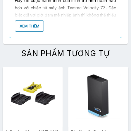
Hãy để cuộc hành trình của mình trở nên hoàn hảo
hơn với chiếc túi máy ảnh Tamrac Velocity 7Z
.
Đặc
biệt đối với giới đam mê nhiếp ảnh thì không thể thiếu
chiếc túi đựng máy ảnh tiện dụng có thể tích hợp
XEM THÊM
nhiều tính năng để chứa được nhiều vật dụng cần
thiết.
SẢN PHẨM TƯƠNG TỰ