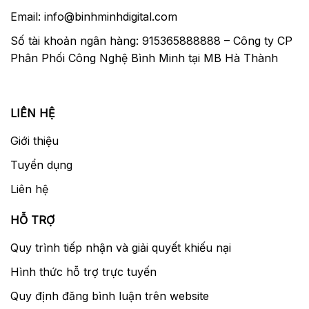
Email: info@binhminhdigital.com
> Xem thêm nhiều
balo máy ảnh Tamrac
tại
Số tài khoản ngân hàng: 915365888888 – Công ty CP
Binhminhdigital
Phân Phối Công Nghệ Bình Minh tại MB Hà Thành
Đọc thêm ▼
Thu gọn ▲
LIÊN HỆ
Giới thiệu
Tuyển dụng
Liên hệ
HỖ TRỢ
Quy trình tiếp nhận và giải quyết khiếu nại
Hình thức hỗ trợ trực tuyến
Quy định đăng bình luận trên website