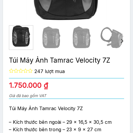
Túi Máy Ảnh Tamrac Velocity 7Z
247 lượt mua
0
out
1.750.000
₫
of
5
Giá đã bao gồm VAT
Túi Máy Ảnh Tamrac Velocity 7Z
– Kích thước bên ngoài – 29 x 16,5 x 30,5 cm
– Kích thước bên trong – 23 x 9 x 27 cm