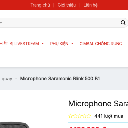
Trang chủ
Giới thiệu
Liên hệ
HIẾT BỊ LIVESTREAM
PHỤ KIỆN
GIMBAL CHỐNG RUNG
y quay
-
Microphone Saramonic Blink 500 B1
Microphone Sar
441 lượt mua
0
out