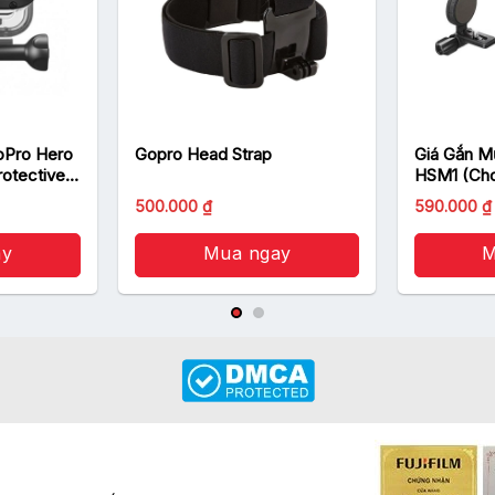
oPro Hero
Gopro Head Strap
Giá Gắn M
rotective
HSM1 (Cho
Cam)
500.000
₫
590.000
₫
ay
Mua ngay
M