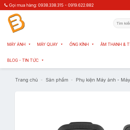
Chuyển
Gọi mua hàng: 0938.338.315 - 0919.622.882
đến
nội
Tìm
dung
kiếm:
MÁY ẢNH
MÁY QUAY
ỐNG KÍNH
ÂM THANH & T
BLOG - TIN TỨC
Trang chủ
-
Sản phẩm
-
Phụ kiện Máy ảnh - Má