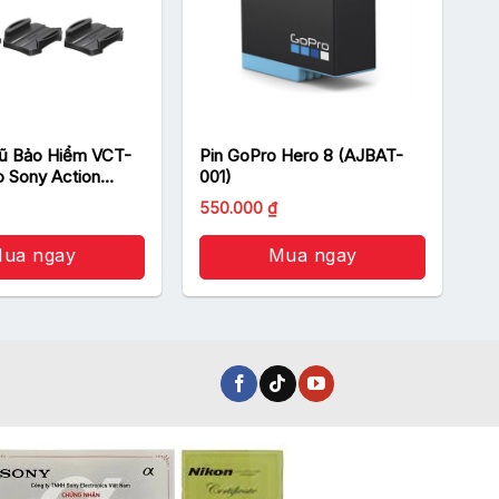
ũ Bảo Hiểm VCT-
Pin GoPro Hero 8 (AJBAT-
 Sony Action
001)
Giá
Giá
550.000
₫
gốc
hiện
là:
tại
ua ngay
600.000 ₫.
Mua ngay
là:
550.000 ₫.