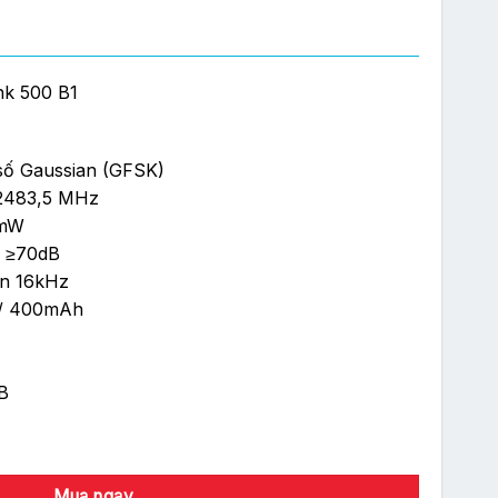
nk 500 B1
 số Gaussian (GFSK)
 2483,5 MHz
 mW
m: ≥70dB
ến 16kHz
V / 400mAh
B
0 B1 số lượng
Mua ngay