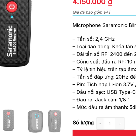
4.150.000
₫
of
5
Giá đã bao gồm VAT
Microphone Saramonic Bli
– Tần số: 2,4 GHz
– Loại dao động: Khóa tần
– Dải tần số RF: 2400 đến
– Công suất đầu ra RF: 10
– Tỷ lệ tín hiệu trên tạp â
– Tần số đáp ứng: 20Hz đ
– Pin: Tích hợp Li-ion 3.7
– Đầu nối sạc: USB Type-C
– Đầu ra: Jack cắm 1/8 ‘
– Mức đầu ra âm thanh: 5d
Microphone Saramonic Blink 50