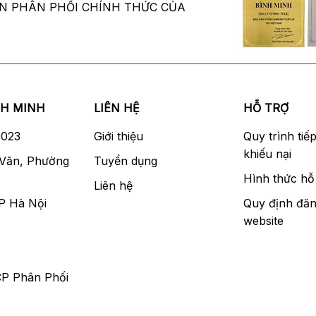
ÂN PHÂN PHỐI CHÍNH THỨC CỦA
NH MINH
LIÊN HỆ
HỖ TRỢ
2023
Giới thiệu
Quy trình tiế
khiếu nại
 Văn, Phường
Tuyển dụng
Hình thức hỗ 
Liên hệ
P Hà Nội
Quy định đăn
website
CP Phân Phối