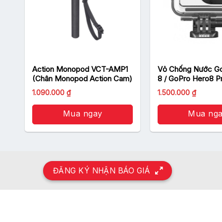
Action Monopod VCT-AMP1
Vỏ Chống Nước G
(Chân Monopod Action Cam)
8 / GoPro Hero8 P
Housing
1.090.000
₫
1.500.000
₫
Mua ngay
Mua ng
ĐĂNG KÝ NHẬN BÁO GIÁ