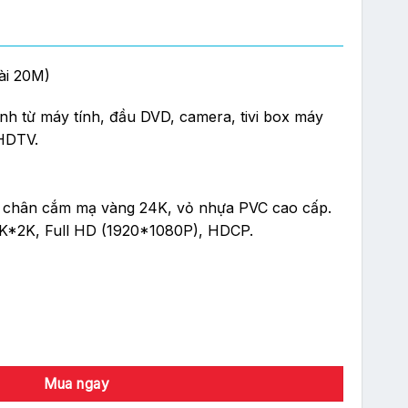
ài 20M)
000 ₫.
nh từ máy tính, đầu DVD, camera, tivi box máy
HDTV.
%, chân cắm mạ vàng 24K, vỏ nhựa PVC cao cấp.
 4K*2K, Full HD (1920*1080P), HDCP.
M) số lượng
Mua ngay