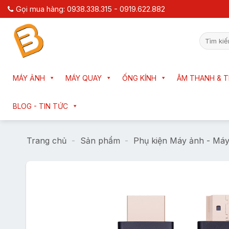
Chuyển
Gọi mua hàng: 0938.338.315 - 0919.622.882
đến
nội
Tìm
dung
kiếm:
MÁY ẢNH
MÁY QUAY
ỐNG KÍNH
ÂM THANH & T
BLOG - TIN TỨC
Trang chủ
-
Sản phẩm
-
Phụ kiện Máy ảnh - Má