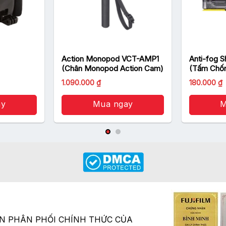
Action Monopod VCT-AMP1
Anti-fog 
(Chân Monopod Action Cam)
(Tấm Chố
Giá
G
1.090.000
₫
180.000
₫
gốc
h
là:
t
ay
Mua ngay
290.000 ₫.
M
l
1
ÂN PHÂN PHỐI CHÍNH THỨC CỦA