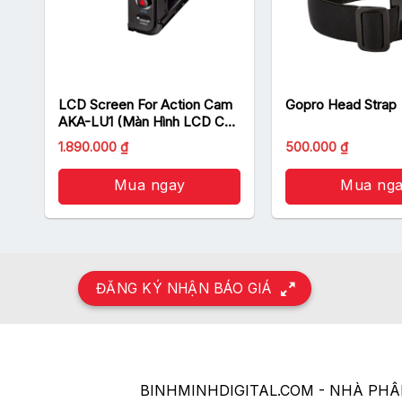
-
LCD Screen For Action Cam
Gopro Head Strap
AKA-LU1 (Màn Hình LCD Cho
Action Cam)
1.890.000
₫
500.000
₫
Mua ngay
Mua ng
ĐĂNG KÝ NHẬN BÁO GIÁ
BINHMINHDIGITAL.COM - NHÀ PH