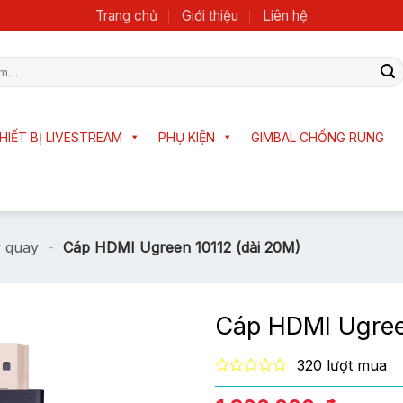
Trang chủ
Giới thiệu
Liên hệ
HIẾT BỊ LIVESTREAM
PHỤ KIỆN
GIMBAL CHỐNG RUNG
y quay
-
Cáp HDMI Ugreen 10112 (dài 20M)
Cáp HDMI Ugree
320 lượt mua
0
out