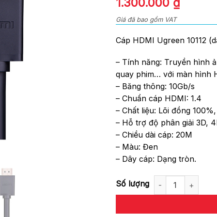
Giá
Giá
1.300.000
₫
of
gốc
hiện
5
Giá đã bao gồm VAT
là:
tại
1.500.000 ₫.
là:
Cáp HDMI Ugreen 10112 (d
1.300.
– Tính năng: Truyền hình ả
quay phim… với màn hình 
– Băng thông: 10Gb/s
– Chuẩn cáp HDMI: 1.4
– Chất liệu: Lõi đồng 100
– Hỗ trợ độ phân giải 3D,
– Chiều dài cáp: 20M
– Màu: Đen
– Dây cáp: Dạng tròn.
Cáp HDMI Ugreen 10112 (dài 20