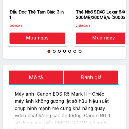
Đầu Đọc Thẻ Tam Giác 3 in
Thẻ Nhớ SDXC Lexar 64G
1
300MB/260MB/s (2000x)
Giá
Giá
290.000
₫
2.450.000
₫
gốc
hiện
là:
tại
2.590.000 ₫.
là:
Mua ngay
Mua ngay
2.450.000 ₫.
Mô tả
Đánh giá
Máy ảnh Canon EOS R6 Mark II – Chiếc
máy ảnh không gương lật sở hữu hiệu suất
chụp hình mạnh mẽ cùng khả năng quay
video chất lượng cao ấn tượng. Canon R6 II
sử dụng cảm biến CMOS 24.2MP, bộ xử lý