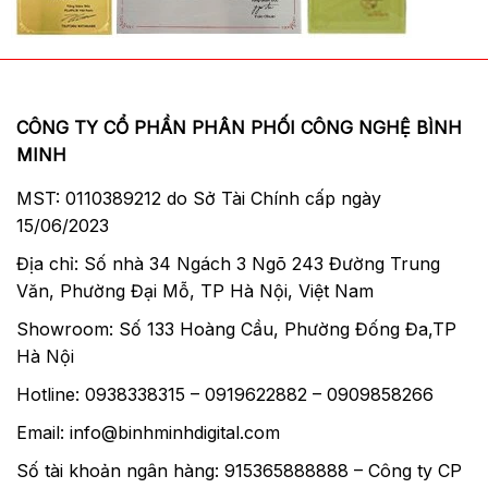
Cảm biến full-frame 24,2MP
Canon R6 II không sử dụng cảm biến chồng
(BSI) nhưng camera vẫn sở hữu khả năng
chụp đến 40fps với màn trập điện tử. Với
CÔNG TY CỔ PHẦN PHÂN PHỐI CÔNG NGHỆ BÌNH
cụm cảm biến full-frame 24,2MP giúp những
MINH
bức hình hay video được quay/chụp từ R6 II
MST: 0110389212 do Sở Tài Chính cấp ngày
trong điều kiện thiếu ánh sáng yếu có màu
15/06/2023
sắc chính xác và nổi bật.
Địa chỉ: Số nhà 34 Ngách 3 Ngõ 243 Đường Trung
Văn, Phường Đại Mỗ, TP Hà Nội, Việt Nam
Showroom: Số 133 Hoàng Cầu, Phường Đống Đa,TP
Hà Nội
Hotline: 0938338315 – 0919622882 – 0909858266
Email: info@binhminhdigital.com
Số tài khoản ngân hàng: 915365888888 – Công ty CP