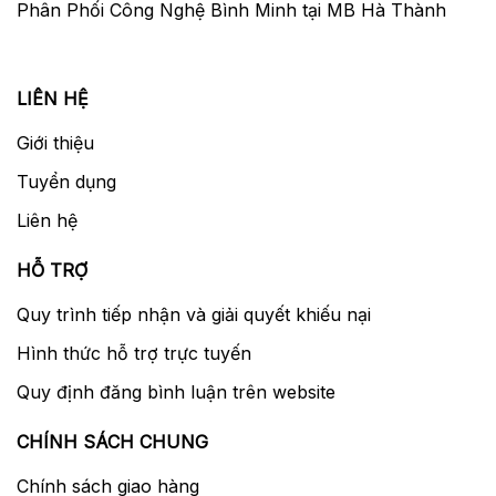
Phân Phối Công Nghệ Bình Minh tại MB Hà Thành
Bộ vi xử lý DIGIC X
Thừa hưởng từ người đàn anh Canon
LIÊN HỆ
EOS R3, bộ vi xử lý DIGIC X cũng được trang
Giới thiệu
bị lên chiếc R6 Mark II. Với bộ vi xử lý này
R6 II sẽ có khả năng chụp liên tục lên đến
Tuyển dụng
40 khung hình/giây. Ngoài ra còn chế độ
Liên hệ
Pre-record RAW burst mode 30 khung
hình/giây, cho phép R6 II quay chụp trước
HỖ TRỢ
để ghi lại những khoảnh khắc trước khi nhấn
Quy trình tiếp nhận và giải quyết khiếu nại
nút chụp khoảng 0,5 giây. Ngoài ra, ISO ở
mức 100 đến 102400 và mở rộng ra ở mức
Hình thức hỗ trợ trực tuyến
50 đến 204800.
Quy định đăng bình luận trên website
CHÍNH SÁCH CHUNG
Chính sách giao hàng