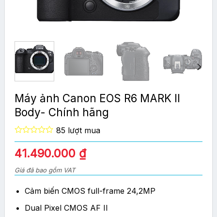
Máy ảnh Canon EOS R6 MARK II
Body- Chính hãng
85 lượt mua
0
out
Giá
Giá
41.490.000
₫
of
gốc
hiện
5
Giá đã bao gồm VAT
là:
tại
48.990.000 ₫.
là:
Cảm biến CMOS full-frame 24,2MP
41.490.000 ₫.
Dual Pixel CMOS AF II