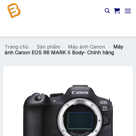
Chuyển
đến
nội
dung
Tìm
kiếm:
Trang chủ
-
Sản phẩm
-
Máy ảnh Canon
-
Máy
ảnh Canon EOS R6 MARK II Body- Chính hãng