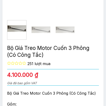
Bộ Giá Treo Motor Cuốn 3 Phông
(Có Công Tắc)
251 lượt mua
0
out
Giá
Giá
4.100.000
₫
of
gốc
hiện
5
Giá đã bao gồm VAT
là:
tại
4.500.000 ₫.
là:
Bộ Giá Treo Motor Cuốn 3 Phông (Có Công Tắc)
4.100.000 ₫.
Gồm: