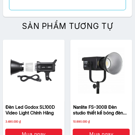
SẢN PHẨM TƯƠNG TỰ
Đèn Led Godox SL100D
Nanlite FS-300B Đèn
Video Light Chính Hãng
studio thiết kế bóng đèn
AC hai màu đẳng cấp cao
Giá
Giá
3.490.000
₫
10.890.000
₫
gốc
hiện
là:
tại
4.000.000 ₫.
là:
Mua ngay
Mua ngay