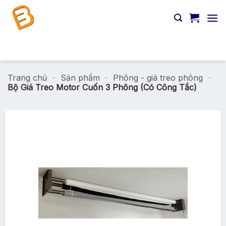
Chuyển
đến
nội
dung
Tìm
kiếm:
Trang chủ
-
Sản phẩm
-
Phông - giá treo phông
-
Bộ Giá Treo Motor Cuốn 3 Phông (Có Công Tắc)