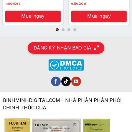
1.890.000
₫
6.150.000
₫
Mua ngay
Mua ngay
ĐĂNG KÝ NHẬN BÁO GIÁ
BINHMINHDIGITAL.COM - NHÀ PHÂN PHÂN PHỐI
CHÍNH THỨC CỦA