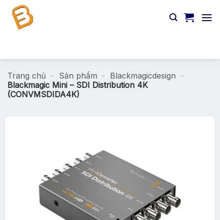
Chuyển
đến
nội
dung
Tìm
kiếm:
Trang chủ
-
Sản phẩm
-
Blackmagicdesign
-
Blackmagic Mini – SDI Distribution 4K
(CONVMSDIDA4K)