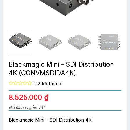
Blackmagic Mini – SDI Distribution
4K (CONVMSDIDA4K)
112 lượt mua
0
out
8.525.000
₫
of
5
Giá đã bao gồm VAT
Blackmagic Mini – SDI Distribution 4K