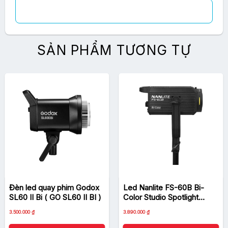
SẢN PHẨM TƯƠNG TỰ
Đèn led quay phim Godox
Led Nanlite FS-60B Bi-
SL60 II Bi ( GO SL60 II BI )
Color Studio Spotlight
(Hàng Chính Hãng)
Giá
Giá
3.500.000
₫
3.890.000
₫
gốc
hiện
là:
tại