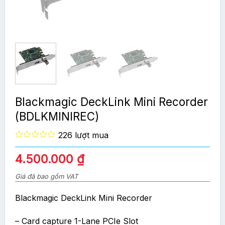
Blackmagic DeckLink Mini Recorder
(BDLKMINIREC)
226 lượt mua
0
out
4.500.000
₫
of
5
Giá đã bao gồm VAT
Blackmagic DeckLink Mini Recorder
– Card capture 1-Lane PCIe Slot