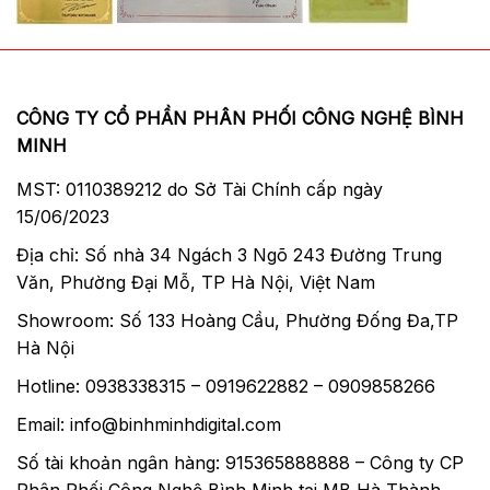
CÔNG TY CỔ PHẦN PHÂN PHỐI CÔNG NGHỆ BÌNH
MINH
MST: 0110389212 do Sở Tài Chính cấp ngày
15/06/2023
Địa chỉ: Số nhà 34 Ngách 3 Ngõ 243 Đường Trung
Văn, Phường Đại Mỗ, TP Hà Nội, Việt Nam
Showroom: Số 133 Hoàng Cầu, Phường Đống Đa,TP
Hà Nội
Hotline: 0938338315 – 0919622882 – 0909858266
Email: info@binhminhdigital.com
Số tài khoản ngân hàng: 915365888888 – Công ty CP
Phân Phối Công Nghệ Bình Minh tại MB Hà Thành