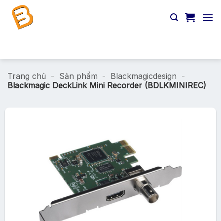
Chuyển
đến
nội
dung
Tìm
kiếm:
Trang chủ
-
Sản phẩm
-
Blackmagicdesign
-
Blackmagic DeckLink Mini Recorder (BDLKMINIREC)