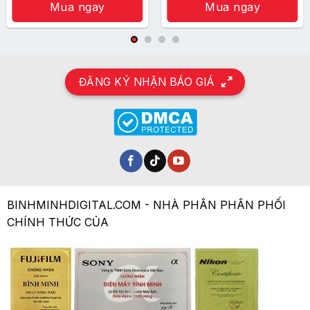
4.290.000 ₫.
là:
Mua ngay
Mua ngay
3.890.000 ₫.
ĐĂNG KÝ NHẬN BÁO GIÁ
BINHMINHDIGITAL.COM - NHÀ PHÂN PHÂN PHỐI
CHÍNH THỨC CỦA