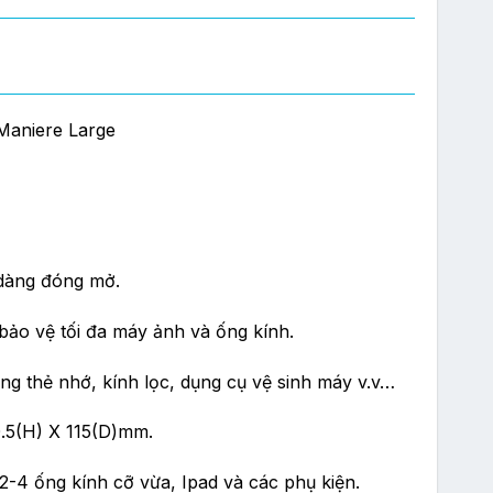
Maniere Large
000 ₫.
ễ dàng đóng mở.
 bảo vệ tối đa máy ảnh và ống kính.
ựng thẻ nhớ, kính lọc, dụng cụ vệ sinh máy v.v…
0.5(H) X 115(D)mm.
-4 ống kính cỡ vừa, Ipad và các phụ kiện.