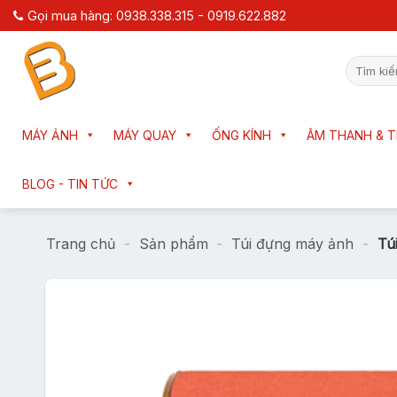
Chuyển
Gọi mua hàng: 0938.338.315 - 0919.622.882
đến
nội
Tìm
dung
kiếm:
MÁY ẢNH
MÁY QUAY
ỐNG KÍNH
ÂM THANH & T
BLOG - TIN TỨC
Trang chủ
-
Sản phẩm
-
Túi đựng máy ảnh
-
Tú