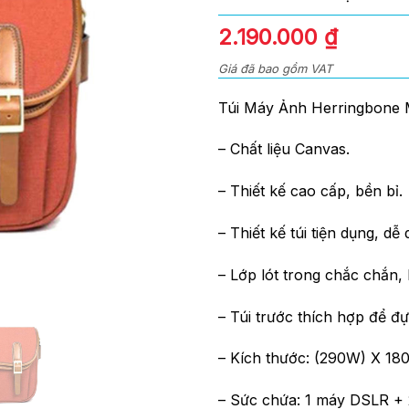
0
out
Giá
Giá
2.190.000
₫
of
gốc
hiện
5
Giá đã bao gồm VAT
là:
tại
2.400.000 ₫.
là:
Túi Máy Ảnh Herringbone 
2.190.
– Chất liệu Canvas.
– Thiết kế cao cấp, bền bỉ.
– Thiết kế túi tiện dụng, d
– Lớp lót trong chắc chắn,
– Túi trước thích hợp để đ
– Kích thước: (290W) X 18
– Sức chứa: 1 máy DSLR + 2