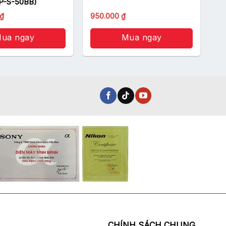
P-S-50BB)
₫
950.000
₫
ua ngay
Mua ngay
CHÍNH SÁCH CHUNG