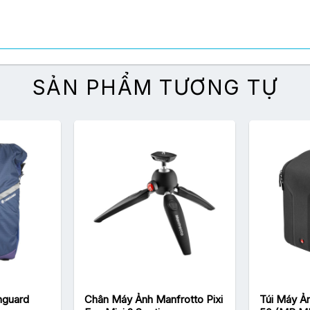
SẢN PHẨM TƯƠNG TỰ
nhẹ nhàng, cổ điển nhưng vô cùng sang trọng và tinh tế. Túi có k
 nguyên liệu cao cấp, túi có thể được sử dụng rất nhiều nhiều nă
nguard
Chân Máy Ảnh Manfrotto Pixi
Túi Máy Ản