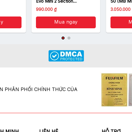
Evo Mini 2 Section
50 (MB M
(MTPIXIEVO-BK)/ Đen
990.000
₫
3.050.000
ay
Mua ngay
M
ÂN PHÂN PHỐI CHÍNH THỨC CỦA
NH MINH
LIÊN HỆ
HỖ TRỢ