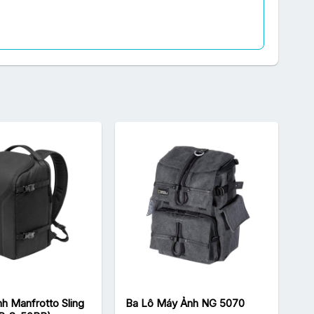
hả năng chứa được 1 máy DSLR + 2-4 ống kính cỡ vừa,
m nhưng vẫn giữ được vẻ đẹp vốn có cũng như đảm bảo
h Manfrotto Sling
Ba Lô Máy Ảnh NG 5070