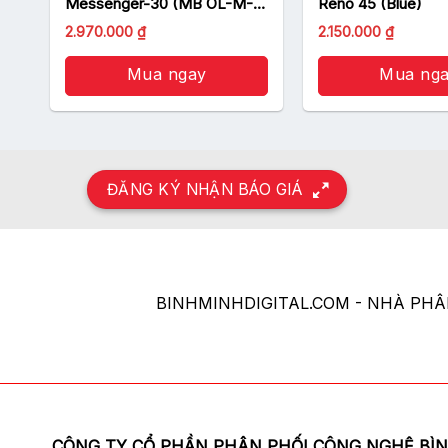
an toàn của các thiết bị của bạn.
Messenger-30 (MB OL-M-
Reno 45 (Blue)
30)
2.970.000
₫
2.150.000
₫
Mua ngay
Mua ng
ĐĂNG KÝ NHẬN BÁO GIÁ
BINHMINHDIGITAL.COM - NHÀ PH
CÔNG TY CỔ PHẦN PHÂN PHỐI CÔNG NGHỆ BÌ