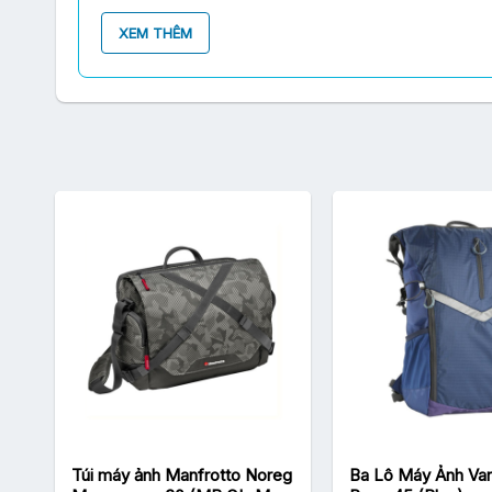
XEM THÊM
Thiết kế sang trọng và cổ điển​
Herringbone Maniere Large Burgundy với phong cách 
iPad và các phụ kiện khác. Bằng cách sử dụng những
Túi máy ảnh Manfrotto Noreg
Ba Lô Máy Ảnh Va