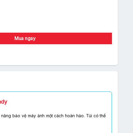
ere Large Burgundy số lượng
Mua ngay
ndy
ả năng bảo vệ máy ảnh một cách hoàn hảo. Túi có thể