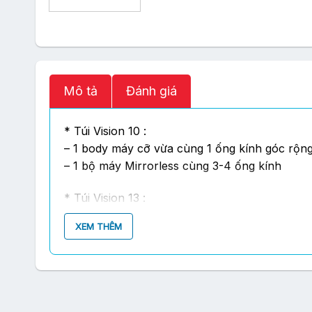
Mô tả
Đánh giá
* Túi Vision 10 :
– 1 body máy cỡ vừa cùng 1 ống kính góc rộng
– 1 bộ máy Mirrorless cùng 3-4 ống kính
* Túi Vision 13 :
– 1 body cỡ vừa cùng ống kính 24-70mm f/2.8 g
XEM THÊM
* Túi Vision 15:
– 1 body cỡ vừa kèm 1 ống kính 24-70mm f/2.8 g
Đọc thêm ▼
Thu gọn ▲