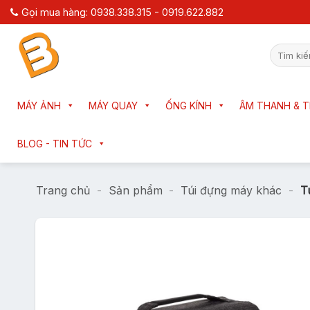
Chuyển
Gọi mua hàng: 0938.338.315 - 0919.622.882
đến
nội
Tìm
dung
kiếm:
MÁY ẢNH
MÁY QUAY
ỐNG KÍNH
ÂM THANH & T
BLOG - TIN TỨC
Trang chủ
-
Sản phẩm
-
Túi đựng máy khác
-
T