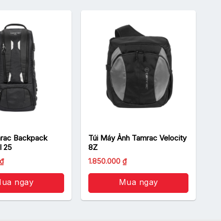
rac Backpack
Túi Máy Ảnh Tamrac Velocity
l 25
8Z
₫
1.850.000
₫
ua ngay
Mua ngay