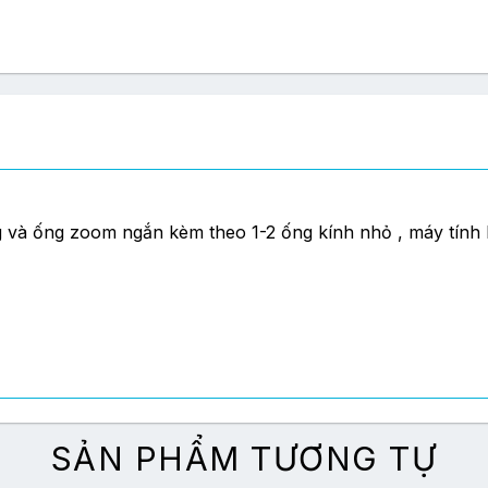
 và ống zoom ngắn kèm theo 1-2 ống kính nhỏ , máy tính 
ắn liền kèm theo 1-3 ống kính , 1 máy tính bảng 10” và la
ắn liền , 2 – 4 ống kính , đèn Flash , 1 máy tính bảng 10”
SẢN PHẨM TƯƠNG TỰ