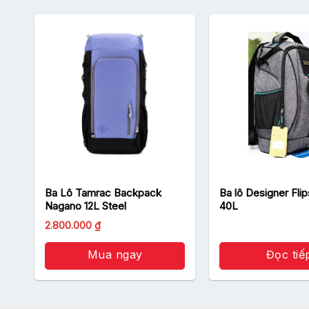
k
Ba Lô Tamrac Backpack
Ba lô Designer Fli
Nagano 12L Steel
40L
Giá
Giá
2.800.000
₫
gốc
hiện
là:
tại
2.850.000 ₫.
Mua ngay
là:
Đọc tiế
2.800.000 ₫.