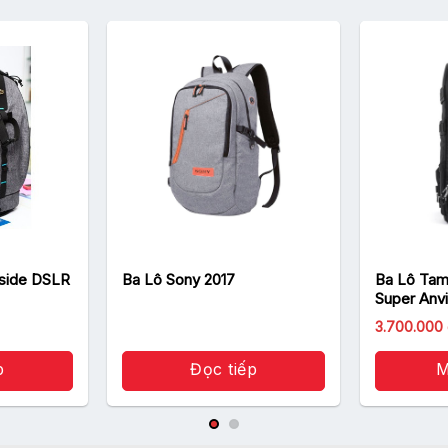
pside DSLR
Ba Lô Sony 2017
Ba Lô Tam
Super Anvi
3.700.000
p
Đọc tiếp
M