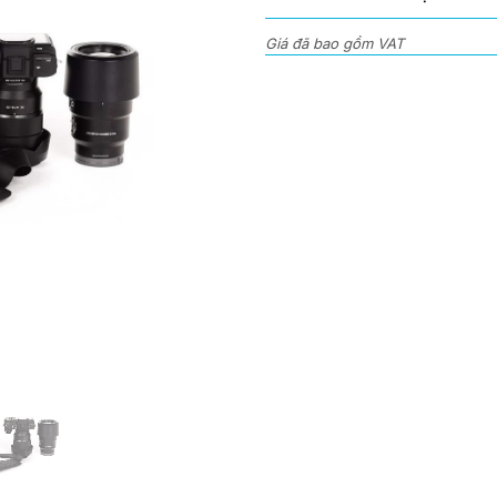
0
out
Giá đã bao gồm VAT
of
5