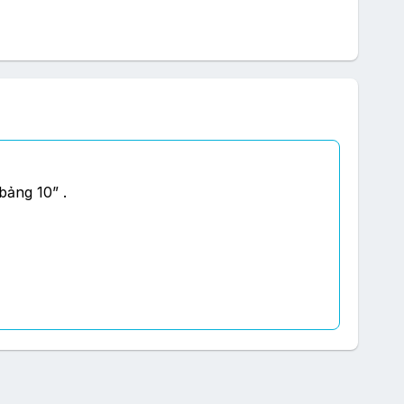
bảng 10” .
ptop 13”
 và latop 15”