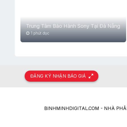
Trung Tâm Bảo Hành Sony Tại Đà Nẵng
1 phút đọc
ĐĂNG KÝ NHẬN BÁO GIÁ
BINHMINHDIGITAL.COM - NHÀ PH