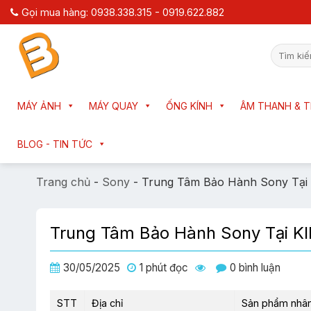
Chuyển
Gọi mua hàng: 0938.338.315 - 0919.622.882
đến
nội
Tìm
dung
kiếm:
MÁY ẢNH
MÁY QUAY
ỐNG KÍNH
ÂM THANH & T
BLOG - TIN TỨC
Trang chủ
-
Sony
-
Trung Tâm Bảo Hành Sony Tại
Trung Tâm Bảo Hành Sony Tại K
30/05/2025
1 phút đọc
0 bình luận
STT
Địa chỉ
Sản phẩm nhân