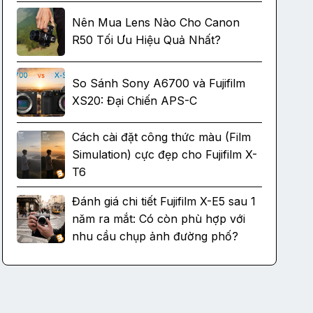
Nên Mua Lens Nào Cho Canon
R50 Tối Ưu Hiệu Quả Nhất?
So Sánh Sony A6700 và Fujifilm
XS20: Đại Chiến APS-C
Cách cài đặt công thức màu (Film
Simulation) cực đẹp cho Fujifilm X-
T6
Đánh giá chi tiết Fujifilm X-E5 sau 1
năm ra mắt: Có còn phù hợp với
nhu cầu chụp ảnh đường phố?