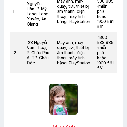
Máy ảnh, máy
588 885
Nguyên
quay, tivi, thiết bị
(miễn
Hãn, P. Mỹ
1
âm thanh, điện
phí)
Long, Long
thoại, máy tính
hoặc
Xuyên, An
bảng, PlayStation
1900 561
Giang
561
1800
28 Nguyễn
Máy ảnh, máy
588 885
Văn Thoại,
quay, tivi, thiết bị
(miễn
2
P. Châu Phú
âm thanh, điện
phí)
A, TP. Châu
thoại, máy tính
hoặc
Đốc
bảng, PlayStation
1900 561
561
Minh Anh