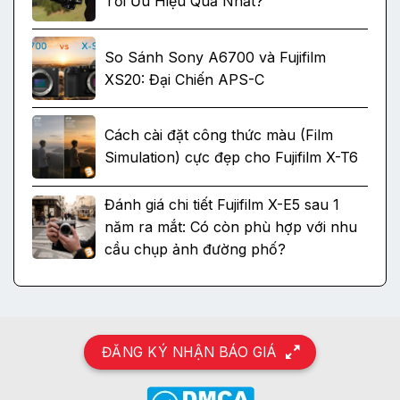
Tối Ưu Hiệu Quả Nhất?
So Sánh Sony A6700 và Fujifilm
XS20: Đại Chiến APS-C
Cách cài đặt công thức màu (Film
Simulation) cực đẹp cho Fujifilm X-T6
Đánh giá chi tiết Fujifilm X-E5 sau 1
năm ra mắt: Có còn phù hợp với nhu
cầu chụp ảnh đường phố?
ĐĂNG KÝ NHẬN BÁO GIÁ