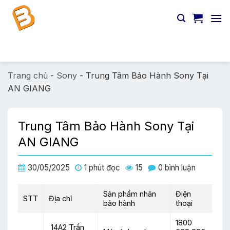
Chuyển
đến
nội
dung
Tìm
kiếm:
Trang chủ
-
Sony
-
Trung Tâm Bảo Hành Sony Tại
AN GIANG
Trung Tâm Bảo Hành Sony Tại
AN GIANG
30/05/2025
1 phút đọc
15
0 bình luận
Sản phẩm nhân
Điện
STT
Địa chỉ
bảo hành
thoại
1800
14A2 Trần