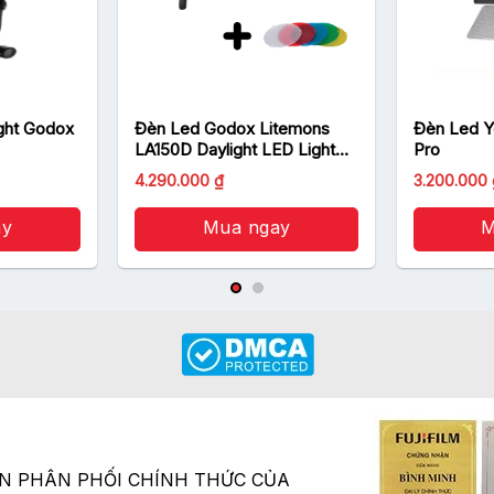
ght Godox
Đèn Led Godox Litemons
Đèn Led Y
LA150D Daylight LED Light
Pro
Chính Hãng
4.290.000
₫
3.200.000
ay
Mua ngay
M
ÂN PHÂN PHỐI CHÍNH THỨC CỦA