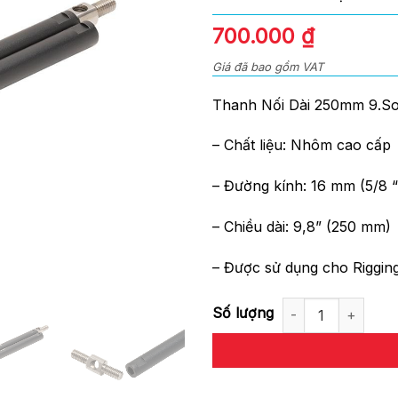
0
out
700.000
₫
of
5
Giá đã bao gồm VAT
Thanh Nối Dài 250mm 9.So
– Chất liệu: Nhôm cao cấp
– Đường kính: 16 mm (5/8 “
– Chiều dài: 9,8” (250 mm)
– Được sử dụng cho Rigging
Thanh Nối Dài 250mm 9.Soluti