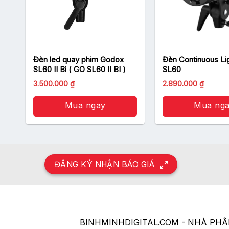
Đèn led quay phim Godox
Đèn Continuous Li
SL60 II Bi ( GO SL60 II BI )
SL60
3.500.000
₫
2.890.000
₫
Mua ngay
Mua ng
ĐĂNG KÝ NHẬN BÁO GIÁ
BINHMINHDIGITAL.COM - NHÀ PH