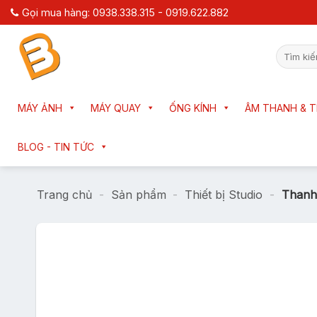
Chuyển
Gọi mua hàng: 0938.338.315 - 0919.622.882
đến
nội
Tìm
dung
kiếm:
MÁY ẢNH
MÁY QUAY
ỐNG KÍNH
ÂM THANH & T
BLOG - TIN TỨC
Trang chủ
-
Sản phẩm
-
Thiết bị Studio
-
Thanh