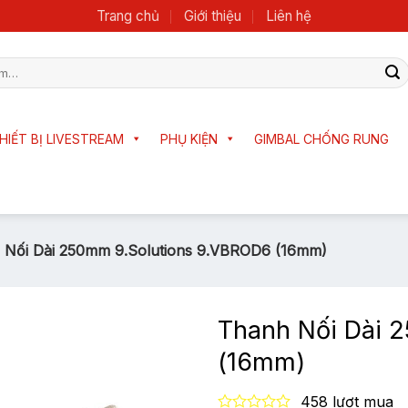
Trang chủ
Giới thiệu
Liên hệ
HIẾT BỊ LIVESTREAM
PHỤ KIỆN
GIMBAL CHỐNG RUNG
 Nối Dài 250mm 9.Solutions 9.VBROD6 (16mm)
Thanh Nối Dài 
(16mm)
458 lượt mua