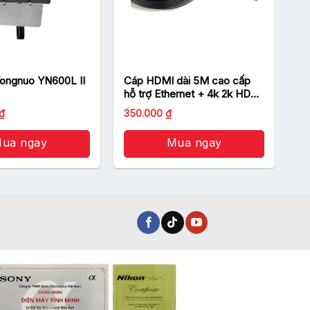
ongnuo YN600L II
Cáp HDMI dài 5M cao cấp
hỗ trợ Ethernet + 4k 2k HDMI
chính hãng Ugreen 10109
Giá
Giá
₫
350.000
₫
gốc
hiện
là:
tại
ua ngay
390.000 ₫.
Mua ngay
là:
350.000 ₫.