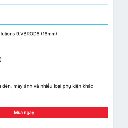
lutions 9.VBROD6 (16mm)
)
 đèn, máy ảnh và nhiều loại phụ kiện khác
ons 9.VBROD6 (16mm) số lượng
Mua ngay