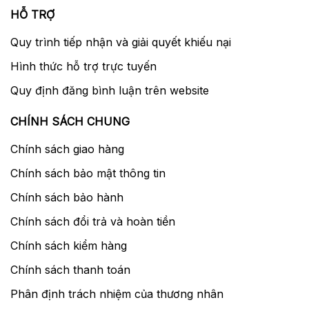
HỖ TRỢ
Quy trình tiếp nhận và giải quyết khiếu nại
Hình thức hỗ trợ trực tuyến
Quy định đăng bình luận trên website
Khả năng chống rung
CHÍNH SÁCH CHUNG
Sony Vario-Tessar T * FE 16-35 mm F4 ZA
OSS
ống kính tự hào được xây dựng trong
Chính sách giao hàng
ổn định hình ảnh quang học SteadyShot để
Chính sách bảo mật thông tin
giúp đảm bảo cho hình ảnh rõ ràng, chụp
Chính sách bảo hành
cầm tay sắc nét hơn, giúp khả năng hoạt
động linh hoạt hơn trong quá trình sử dụng.
Chính sách đổi trả và hoàn tiền
Chính sách kiểm hàng
Khả năng lấy nét trong
Chính sách thanh toán
Với thiết kế lấy nét trong, tức có nghĩa là
Phân định trách nhiệm của thương nhân
trong quá trình chụp, chỉ có các nhóm giữa