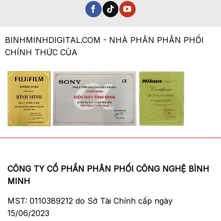
là sử dụng trên các máy ảnh APS-C E-
mount. Thân ống kính được làm bằng kim
loại, được trau chuốt ngoại hình cho khả
BINHMINHDIGITAL.COM - NHÀ PHÂN PHÂN PHỐI
năng cầm chắc tay hơn làm cho nó cảm thấy
CHÍNH THỨC CỦA
cân bằng tốt khi lắp vào
máy ảnh
.
CÔNG TY CỔ PHẦN PHÂN PHỐI CÔNG NGHỆ BÌNH
MINH
MST: 0110389212 do Sở Tài Chính cấp ngày
15/06/2023