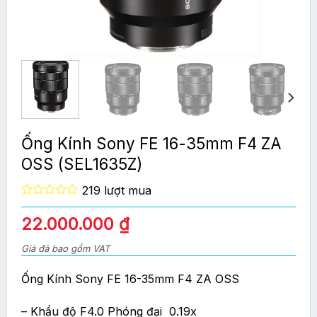
Ống Kính Sony FE 16-35mm F4 ZA
OSS (SEL1635Z)
219 lượt mua
0
out
Giá
Giá
22.000.000
₫
of
gốc
hiện
5
Giá đã bao gồm VAT
là:
tại
27.990.000 ₫.
là:
Ống Kính Sony FE 16-35mm F4 ZA OSS
22.000.000 ₫.
– Khẩu độ F4.0 Phóng đại 0.19x