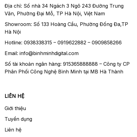
Địa chỉ: Số nhà 34 Ngách 3 Ngõ 243 Đường Trung
Văn, Phường Đại Mỗ, TP Hà Nội, Việt Nam
Độ sắc nét
Showroom: Số 133 Hoàng Cầu, Phường Đống Đa,TP
Hà Nội
Việc xây dựng quang kết hợp năm yếu tố phi
cầu, bao gồm cả một AA đường kính lớn
Hotline: 0938338315 – 0919622882 – 0909858266
(aspherical nâng cao) phần tử, và các yếu tố
Email: info@binhminhdigital.com
ba ED (tán sắc cực thấp) để giúp giảm quang
Số tài khoản ngân hàng: 915365888888 – Công ty CP
sai màu sắc trong suốt dải zoom. Một lớp
Phân Phối Công Nghệ Bình Minh tại MB Hà Thành
phủ chống phản xạ đã được phun đều cho
các thành phần ống kính để giảm thiểu ống
kính flare và bóng mờ trong khi cung cấp
tăng cường độ tương phản, độ nét cao, và
LIÊN HỆ
độ trung thực màu sắc.
Giới thiệu
Tuyển dụng
Liên hệ