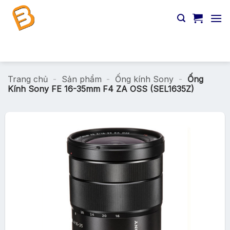
Chuyển
đến
nội
dung
Tìm
kiếm:
Trang chủ
-
Sản phẩm
-
Ống kính Sony
-
Ống
Kính Sony FE 16-35mm F4 ZA OSS (SEL1635Z)