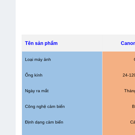
Tên sản phẩm
Canon
Loại máy ảnh
Ống kính
24-12
Ngày ra mắt
Thán
Công nghệ cảm biến
B
Định dạng cảm biến
Cả