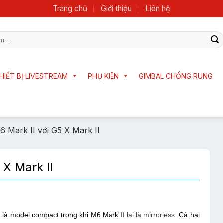
Trang chủ
Giới thiệu
Liên hệ
HIẾT BỊ LIVESTREAM
PHỤ KIỆN
GIMBAL CHỐNG RUNG
 Mark II với G5 X Mark II
 X Mark II
là model compact trong khi M6 Mark II
lại là mirrorless
. Cả hai