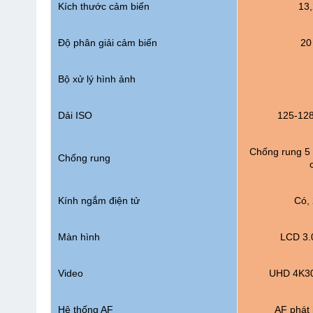
Kích thước cảm biến
13,
Độ phân giải cảm biến
20
Bộ xử lý hình ảnh
Dải ISO
125-128
Chống rung 5 
Chống rung
Kính ngắm điện tử
Có,
Màn hình
LCD 3.
Video
UHD 4K30
Hệ thống AF
AF phát