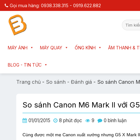
Chuyển
Gọi mua hàng: 0938.338.315 - 0919.622.882
đến
nội
Tìm
dung
kiếm:
MÁY ẢNH
MÁY QUAY
ỐNG KÍNH
ÂM THANH & T
BLOG - TIN TỨC
Trang chủ
-
So sánh - Đánh giá
-
So sánh Canon M6
So sánh Canon M6 Mark II với G5
01/01/2015
8 phút đọc
9
0 bình luận
Cùng được một mẹ Canon xuất xưởng nhưng G5 X Mark II 