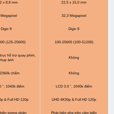
2 x 8,8 mm
22,5 x 15,0 mm
 Megapixel
32,3 Megapixel
Digic 8
Digic 8
00 (125-25600)
100-25600 (100-51200)
trục hỗ trợ quay phim,
Không
chụp ảnh
 2360k chấm
Không
0 “, 1040k điểm
LCD 3.0 “, 1040k điểm
p & Full HD 120p
UHD 4K30p & Full HD 120p
 hiện tương phản
Phát hiện pha trên cảm biến