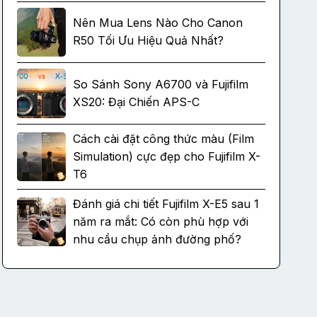
Nên Mua Lens Nào Cho Canon
R50 Tối Ưu Hiệu Quả Nhất?
So Sánh Sony A6700 và Fujifilm
XS20: Đại Chiến APS-C
Cách cài đặt công thức màu (Film
Simulation) cực đẹp cho Fujifilm X-
T6
Đánh giá chi tiết Fujifilm X-E5 sau 1
năm ra mắt: Có còn phù hợp với
nhu cầu chụp ảnh đường phố?