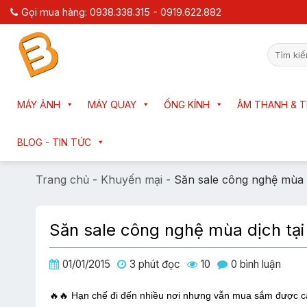
Chuyển
Gọi mua hàng: 0938.338.315 - 0919.622.882
đến
nội
Tìm
dung
kiếm:
MÁY ẢNH
MÁY QUAY
ỐNG KÍNH
ÂM THANH & T
BLOG - TIN TỨC
Trang chủ
-
Khuyến mại
-
Săn sale công nghệ mùa d
Săn sale công nghệ mùa dịch tại 
01/01/2015
3 phút đọc
10
0 bình luận
🔥🔥 Hạn chế đi đến nhiều nơi nhưng vẫn mua sắm được các