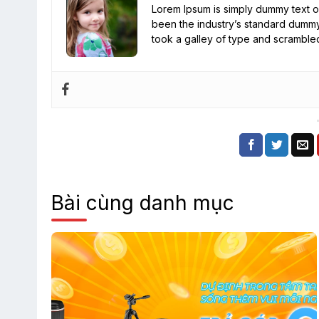
Lorem Ipsum is simply dummy text of
been the industry’s standard dummy
took a galley of type and scramble
Bài cùng danh mục