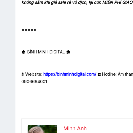
không sắm khi giá sale rẻ vô địch, lại còn MIỄN PHÍ G
=====
🏚️ BÌNH MINH DIGITAL 🏚️
🌐 Website:
https://binhminhdigital.com/
☎️ Hotline: Âm tha
0906664001
Minh Anh