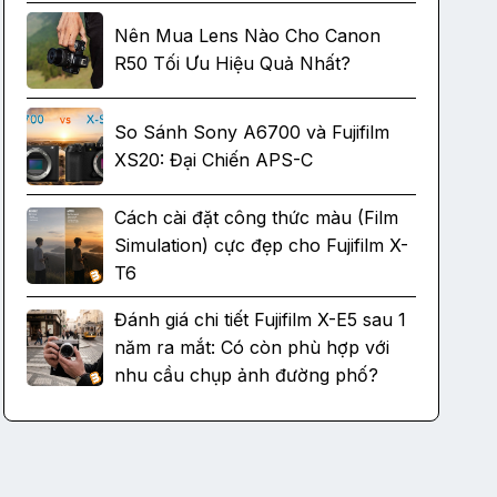
Nên Mua Lens Nào Cho Canon
R50 Tối Ưu Hiệu Quả Nhất?
So Sánh Sony A6700 và Fujifilm
XS20: Đại Chiến APS-C
Cách cài đặt công thức màu (Film
Simulation) cực đẹp cho Fujifilm X-
T6
Đánh giá chi tiết Fujifilm X-E5 sau 1
năm ra mắt: Có còn phù hợp với
nhu cầu chụp ảnh đường phố?