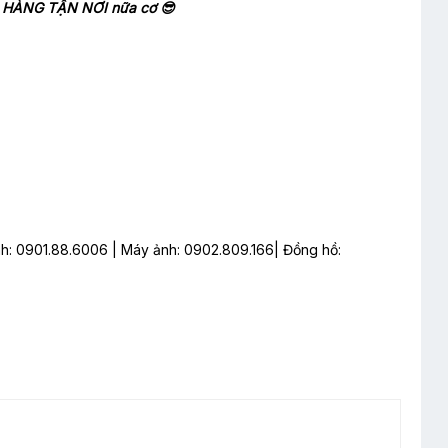
IAO HÀNG TẬN NƠI nữa cơ 😎
nh: 0901.88.6006 | Máy ảnh: 0902.809.166| Đồng hồ: