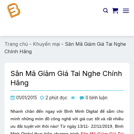
Chuyển
đến
nội
dung
Tìm
kiếm:
Trang chủ
-
Khuyến mại
-
Săn Mã Giảm Giá Tai Nghe
Chính Hãng
Săn Mã Giảm Giá Tai Nghe Chính
Hãng
01/01/2015
2 phút đọc
0 bình luận
Nhanh chân đến ngay với Bình Minh Digital để sắm cho
mình những món đồ công nghệ với giá cực tốt và rất nhiều
ưu đãi tuyệt vời thôi nào! Từ ngày 13/11- 22/11/2019, Bình
Minh Digital thực hiện chương trình
Săn Mã Giảm Giá Tai