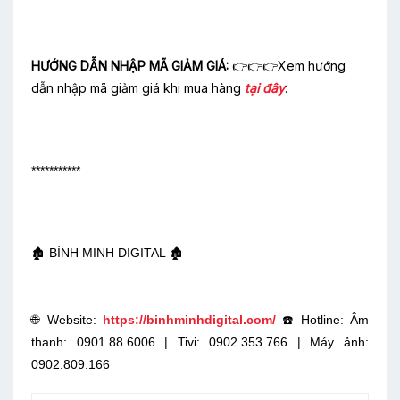
HƯỚNG DẪN NHẬP MÃ GIẢM GIÁ:
👉👉👉Xem hướng
dẫn nhập mã giảm giá khi mua hàng
tại đây
:
***********
🏚️ BÌNH MINH DIGITAL 🏚️
🌐 Website:
https://binhminhdigital.com/
☎️ Hotline: Âm
thanh: 0901.88.6006 | Tivi: 0902.353.766 | Máy ảnh:
0902.809.166