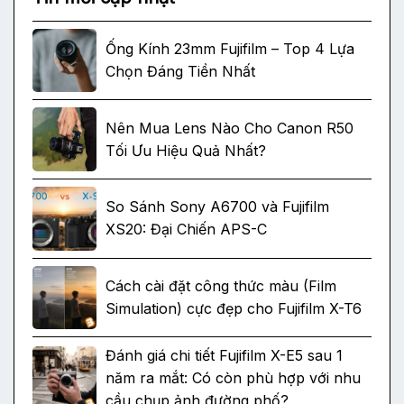
Ống Kính 23mm Fujifilm – Top 4 Lựa
Chọn Đáng Tiền Nhất
Nên Mua Lens Nào Cho Canon R50
Tối Ưu Hiệu Quả Nhất?
So Sánh Sony A6700 và Fujifilm
XS20: Đại Chiến APS-C
Cách cài đặt công thức màu (Film
Simulation) cực đẹp cho Fujifilm X-T6
Đánh giá chi tiết Fujifilm X-E5 sau 1
năm ra mắt: Có còn phù hợp với nhu
cầu chụp ảnh đường phố?