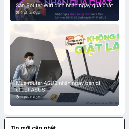
Săn Router Wifi đỉnh nhận ngay quà chất
2 phút đọc
Mua router ASUS nhận ngay bàn di
chuột ASUS
3 phút đọc
Tin mới cập nhật