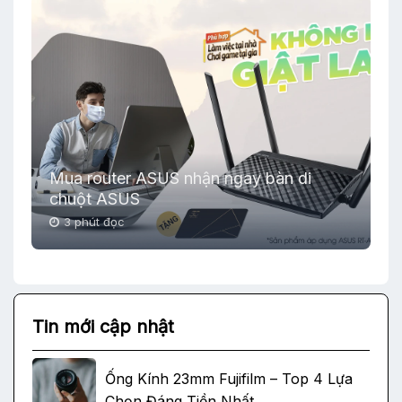
Mua router ASUS nhận ngay bàn di
chuột ASUS
3 phút đọc
Tin mới cập nhật
Ống Kính 23mm Fujifilm – Top 4 Lựa
Chọn Đáng Tiền Nhất