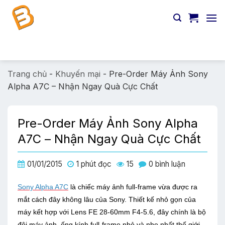
Chuyển
đến
nội
dung
Tìm
kiếm:
Trang chủ
-
Khuyến mại
-
Pre-Order Máy Ảnh Sony
Alpha A7C – Nhận Ngay Quà Cực Chất
Pre-Order Máy Ảnh Sony Alpha
A7C – Nhận Ngay Quà Cực Chất
01/01/2015
1 phút đọc
15
0 bình luận
Sony Alpha A7C
là chiếc máy ảnh full-frame vừa được ra
mắt cách đây không lâu của Sony. Thiết kế nhỏ gọn của
máy kết hợp với Lens FE 28-60mm F4-5.6, đây chính là bộ
đôi máy ảnh, ống kính full-frame nhỏ và nhẹ nhất thế giới