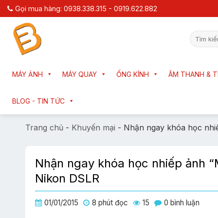
Chuyển
Gọi mua hàng: 0938.338.315 - 0919.622.882
đến
nội
Tìm
dung
kiếm:
MÁY ẢNH
MÁY QUAY
ỐNG KÍNH
ÂM THANH & T
BLOG - TIN TỨC
Trang chủ
-
Khuyến mại
-
Nhận ngay khóa học nhiế
Nhận ngay khóa học nhiếp ảnh “M
Nikon DSLR
01/01/2015
8 phút đọc
15
0 bình luận