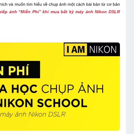
thích và muốn tìm hiểu về chụp ảnh một cách bài bản từ cơ bản
iếp ảnh “Miễn Phí” khi mua bất kỳ máy ảnh Nikon DSLR