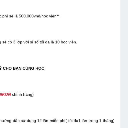
hí sẽ là 500.000vnđ/học viên**.
sẽ có 3 lớp với sĩ số tối đa là 10 học viên.
́ CHO BẠN CÙNG HỌC
NIKON
chính hãng)
̣c hướng dẫn sử dụng 12 lần miễn phí( tối đa1 lần trong 1 tháng)