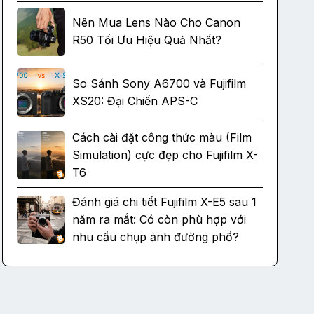
Nên Mua Lens Nào Cho Canon
R50 Tối Ưu Hiệu Quả Nhất?
So Sánh Sony A6700 và Fujifilm
XS20: Đại Chiến APS-C
Cách cài đặt công thức màu (Film
Simulation) cực đẹp cho Fujifilm X-
T6
Đánh giá chi tiết Fujifilm X-E5 sau 1
năm ra mắt: Có còn phù hợp với
nhu cầu chụp ảnh đường phố?