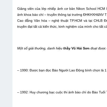
Giảng viên của lớp nhiếp ảnh cơ bản Nikon School HCM l
ảnh khoa báo chí – truyền thông tại trường ĐHKHXH&NV T
Cao đẳng Văn hóa – nghệ thuật TP.HCM và tại CHLB Đứ
truyền đạt tất cả kiến thức, kinh nghiệm của mình cho tất
Một số giải thưởng, danh hiệu
thầy Vũ Hải Sơn
đoạt được ở
– 1990: Được bạn đọc Báo Người Lao Động bình chọn là 1 t
– 1992: Huy chương bạc cuộc thi ảnh báo chí do Báo Tuổi 