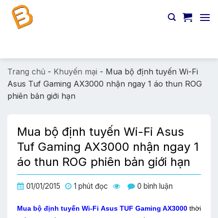
Chuyển
đến
nội
dung
Tìm
kiếm:
Trang chủ
-
Khuyến mại
-
Mua bộ định tuyến Wi-Fi
Asus Tuf Gaming AX3000 nhận ngay 1 áo thun ROG
phiên bản giới hạn
Mua bộ định tuyến Wi-Fi Asus
Tuf Gaming AX3000 nhận ngay 1
áo thun ROG phiên bản giới hạn
01/01/2015
1 phút đọc
0 bình luận
Mua bộ định tuyến Wi-Fi Asus TUF Gaming AX3000
thời