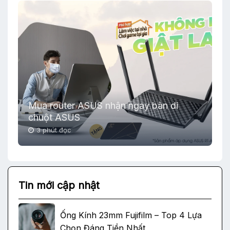
Mua router ASUS nhận ngay bàn di
chuột ASUS
3 phút đọc
Tin mới cập nhật
Ống Kính 23mm Fujifilm – Top 4 Lựa
Chọn Đáng Tiền Nhất