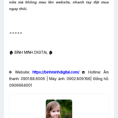
nữa mà không mau lên website, nhanh tay đặt mua
ngay thôi.
=====
🏚️ BÌNH MINH DIGITAL 🏚️
🌐 Website:
https://binhminhdigital.com/
☎️ Hotline: Âm
thanh: 0901.88.6006 | Máy ảnh: 0902.809.166| Đồng hồ:
0906664001