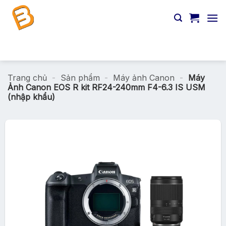
Chuyển
đến
nội
dung
Tìm
kiếm:
Trang chủ
-
Sản phẩm
-
Máy ảnh Canon
-
Máy
Ảnh Canon EOS R kit RF24-240mm F4-6.3 IS USM
(nhập khẩu)