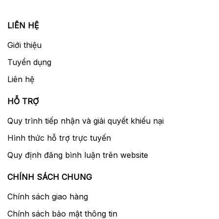
được tích hợp với bộ lọc low pass filter
giúp khử hiện tượng moiré xuất hiện trên
LIÊN HỆ
ảnh.
Giới thiệu
Khả năng tự động lấy nét và chụp liên tục
Tuyển dụng
Liên hệ
Canon R sử dụng công nghệ Dual Pixel
CMOS AF để cung cấp hiệu suất lấy nét
HỖ TRỢ
mượt mà và nhanh chóng với hệ thống lấy
nét tự động 5.655 điểm. Về khả năng chụp
Quy trình tiếp nhận và giải quyết khiếu nại
liên tục, Canon EOS R tương đối nhanh với 5
Hình thức hỗ trợ trực tuyến
khung hình/giây với Servo AF (AF liên tục).
Quy định đăng bình luận trên website
Bạn có thể tăng tốc độ lên đến 8fps với bộ
nhớ đệm cao nhất lên đến 100 ảnh JPG độ
CHÍNH SÁCH CHUNG
phân giải cao nhất, 47 file RAW hoặc 78 C-
Chính sách giao hàng
RAW.
Chính sách bảo mật thông tin