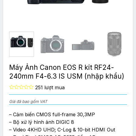
Máy Ảnh Canon EOS R kit RF24-
240mm F4-6.3 IS USM (nhập khẩu)
251 lượt mua
0
out
Giá đã bao gồm VAT
of
5
– Cảm biến CMOS full-frame 30,3MP
– Bộ xử lý hình ảnh DIGIC 8
– Video 4KHD UHD; C-Log & 10-bit HDMI Out