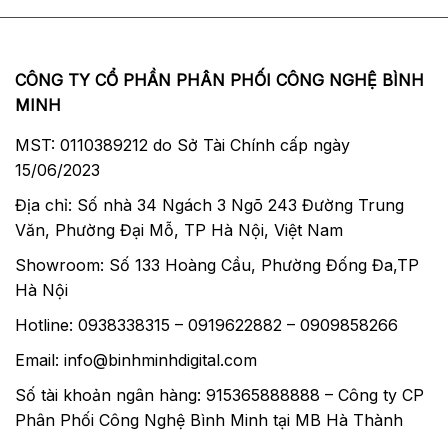
Cảm biến CMOS full-frame
CÔNG TY CỔ PHẦN PHÂN PHỐI CÔNG NGHỆ BÌNH
Chiếc máy ảnh Canon EOS R được trang bị
MINH
cảm biến CMOS full-frame 30.3 MP. Cảm
MST: 0110389212 do Sở Tài Chính cấp ngày
biến sử dụng công nghệ Dual-pixel AF cho
15/06/2023
khả năng lấy nét nhanh, chính xác hơn, khả
năng bám nét liên tục khi quay video và chip
Địa chỉ: Số nhà 34 Ngách 3 Ngõ 243 Đường Trung
xử lý hình ảnh DIGIC 8 giúp quay được
Văn, Phường Đại Mỗ, TP Hà Nội, Việt Nam
những đoạn video 4K cùng với khả năng
Showroom: Số 133 Hoàng Cầu, Phường Đống Đa,TP
chụp thiếu sáng tốt hơn và giúp tăng cường
Hà Nội
khả năng chống rung và cho chất lượng
Hotline: 0938338315 – 0919622882 – 0909858266
hình ảnh vượt trội.
Email: info@binhminhdigital.com
Canon EOS R sử dụng bộ xử lý hình ảnh
Số tài khoản ngân hàng: 915365888888 – Công ty CP
DIGIC 8, dải ISO từ 100-40.000, tương tự như
Phân Phối Công Nghệ Bình Minh tại MB Hà Thành
của 6D Mark II. Phạm vi dải ISO mở rộng có
thể từ 50-102.400, phía trước cảm biến còn