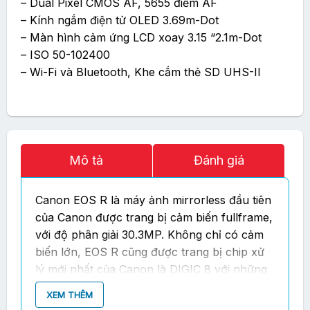
– Dual Pixel CMOS AF, 5655 điểm AF
– Kính ngắm điện tử OLED 3.69m-Dot
– Màn hình cảm ứng LCD xoay 3.15 “2.1m-Dot
– ISO 50-102400
– Wi-Fi và Bluetooth, Khe cắm thẻ SD UHS-II
Mô tả
Đánh giá
Canon EOS R là máy ảnh mirrorless đầu tiên
của Canon được trang bị cảm biến fullframe,
với độ phân giải 30.3MP. Không chỉ có cảm
biến lớn, EOS R cũng được trang bị chip xử
lý mới nhất của Canon là DIGIC 8 với những
thông số về dải ISO và tốc độ lấy nét rất ấn
XEM THÊM
tượng.