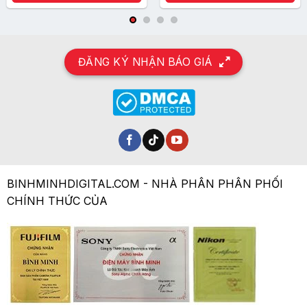
cung cấp khả năng điều khiển thuận tiện cho
người dùng.
ĐĂNG KÝ NHẬN BÁO GIÁ
Màn hình LCD 3.15 inch được trang bị phía
sau với khớp nối khác hẳn các loại màn hình
nghiêng lên/xuống. EOS R sử dụng màn hình
TFT LCD 3.15 inch có màn hình cảm ứng
cung cấp khoảng 2,1 triệu điểm phân giải và
cung cấp 100% phạm vi xem.
BINHMINHDIGITAL.COM - NHÀ PHÂN PHÂN PHỐI
CHÍNH THỨC CỦA