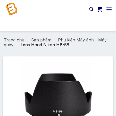
Chuyển
đến
nội
dung
Tìm
kiếm:
Trang chủ
-
Sản phẩm
-
Phụ kiện Máy ảnh - Máy
quay
-
Lens Hood Nikon HB-58