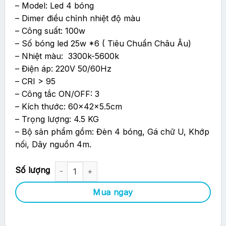
– Model: Led 4 bóng
– Dimer điều chỉnh nhiệt độ màu
– Công suất: 100w
– Số bóng led 25w *6 ( Tiêu Chuẩn Châu Âu)
– Nhiệt màu: 3300k-5600k
– Điện áp: 220V 50/60Hz
– CRI > 95
– Công tắc ON/OFF: 3
– Kích thước: 60x42x5.5cm
– Trọng lượng: 4.5 KG
– Bộ sản phẩm gồm: Đèn 4 bóng, Gá chữ U, Khớp
nối, Dây nguồn 4m.
Đèn Kino 4 Bóng Led PTV 2 Màu (3200k-5500k) số lượng
Mua ngay