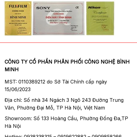
CÔNG TY CỔ PHẦN PHÂN PHỐI CÔNG NGHỆ BÌNH
MINH
MST: 0110389212 do Sở Tài Chính cấp ngày
15/06/2023
Địa chỉ: Số nhà 34 Ngách 3 Ngõ 243 Đường Trung
Văn, Phường Đại Mỗ, TP Hà Nội, Việt Nam
Showroom: Số 133 Hoàng Cầu, Phường Đống Đa,TP
Hà Nội
Hotline: 0938338315 – 0919622882 – 0909858266