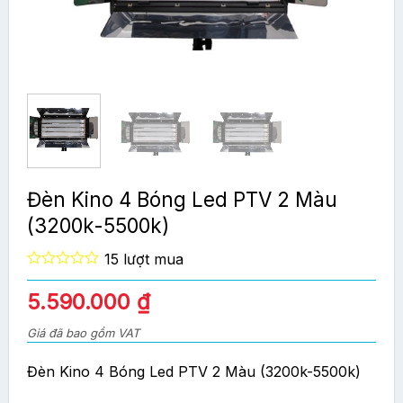
Đèn Kino 4 Bóng Led PTV 2 Màu
(3200k-5500k)
15 lượt mua
0
out
Giá
Giá
5.590.000
₫
of
gốc
hiện
5
Giá đã bao gồm VAT
là:
tại
6.590.000 ₫.
là:
Đèn Kino 4 Bóng Led PTV 2 Màu (3200k-5500k)
5.590.000 ₫.