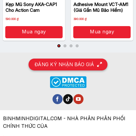
Kẹp Mũ Sony AKA-CAP1
Adhesive Mount VCT-AM1
Cho Action Cam
(Giá Gắn Mũ Bảo Hiểm)
590.000
₫
390.000
₫
Mua ngay
Mua ngay
ĐĂNG KÝ NHẬN BÁO GIÁ
BINHMINHDIGITAL.COM - NHÀ PHÂN PHÂN PHỐI
CHÍNH THỨC CỦA