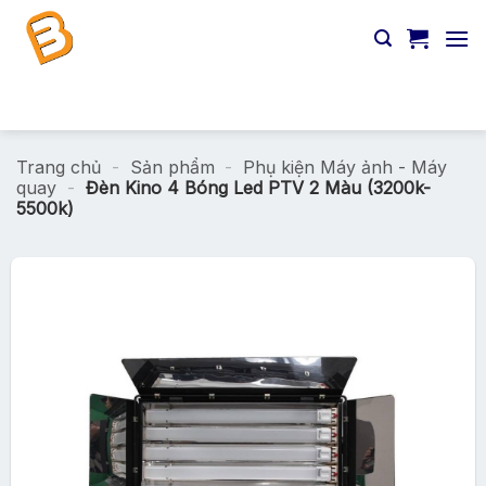
Chuyển
đến
nội
dung
Tìm
kiếm:
Trang chủ
-
Sản phẩm
-
Phụ kiện Máy ảnh - Máy
quay
-
Đèn Kino 4 Bóng Led PTV 2 Màu (3200k-
5500k)