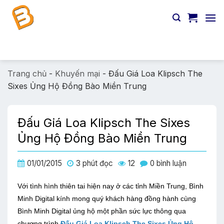
Chuyển
đến
nội
dung
Tìm
kiếm:
Trang chủ
-
Khuyến mại
-
Đấu Giá Loa Klipsch The
Sixes Ủng Hộ Đồng Bào Miền Trung
Đấu Giá Loa Klipsch The Sixes
Ủng Hộ Đồng Bào Miền Trung
01/01/2015
3 phút đọc
12
0 bình luận
Với tình hình thiên tai hiện nay ở các tỉnh Miền Trung, Bình
Minh Digital kính mong quý khách hàng đồng hành cùng
Bình Minh Digital ủng hộ một phần sức lực thông qua
chương trình
Đấu Giá Loa Klipsch The Sixes Ủng Hộ