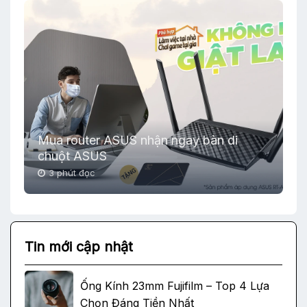
Mua router ASUS nhận ngay bàn di
chuột ASUS
3 phút đọc
Tin mới cập nhật
Ống Kính 23mm Fujifilm – Top 4 Lựa
Chọn Đáng Tiền Nhất