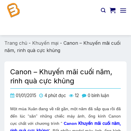
Chuyển
đến
nội
dung
Tìm
kiếm:
Trang chủ
-
Khuyến mại
-
Canon – Khuyến mãi cuối
năm, rinh quà cực khủng
Canon – Khuyến mãi cuối năm,
rinh quà cực khủng
01/01/2015
4 phút đọc
12
0 bình luận
Một mùa Xuân đang về rất gần, một năm đã sắp qua rồi đã
đến lúc “săn” những chiếc máy ảnh, ống kính Canon
Khuyến mãi cuối năm,
cực chất với chương trình “
Canon
rinh quà cực khủng
”. Rất nhiều model máy ảnh, ống kính