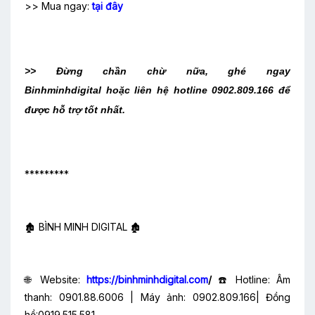
>> Mua ngay:
tại đây
>> Đừng chần chừ nữa, ghé ngay
Binhminhdigital hoặc liên hệ hotline 0902.809.166
để
được hỗ trợ tốt nhất.
*********
🏚️ BÌNH MINH DIGITAL 🏚️
🌐 Website:
https://binhminhdigital.com
/
☎️ Hotline: Âm
thanh: 0901.88.6006 | Máy ảnh: 0902.809.166| Đồng
hồ:0919.515.581