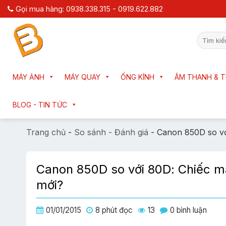
Chuyển
Gọi mua hàng: 0938.338.315 - 0919.622.882
đến
nội
Tìm
dung
kiếm:
MÁY ẢNH
MÁY QUAY
ỐNG KÍNH
ÂM THANH & T
BLOG - TIN TỨC
Trang chủ
-
So sánh - Đánh giá
-
Canon 850D so vớ
Canon 850D so với 80D: Chiếc m
mới?
01/01/2015
8 phút đọc
13
0 bình luận