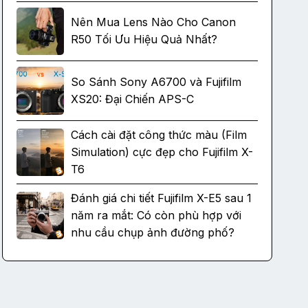
Nên Mua Lens Nào Cho Canon
R50 Tối Ưu Hiệu Quả Nhất?
So Sánh Sony A6700 và Fujifilm
XS20: Đại Chiến APS-C
Cách cài đặt công thức màu (Film
Simulation) cực đẹp cho Fujifilm X-
T6
Đánh giá chi tiết Fujifilm X-E5 sau 1
năm ra mắt: Có còn phù hợp với
nhu cầu chụp ảnh đường phố?