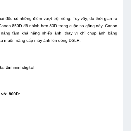
 đều có những điểm vượt trội riêng. Tuy vậy, do thời gian ra
Canon 850D đã nhỉnh hơn 80D trong cuộc so găng này. Canon
nâng tầm khả năng nhiếp ảnh, thay vì chỉ chụp ảnh bằng
 đầu muốn nâng cấp máy ảnh lên dòng DSLR.
p tại Binhminhdigital
 với 800D: