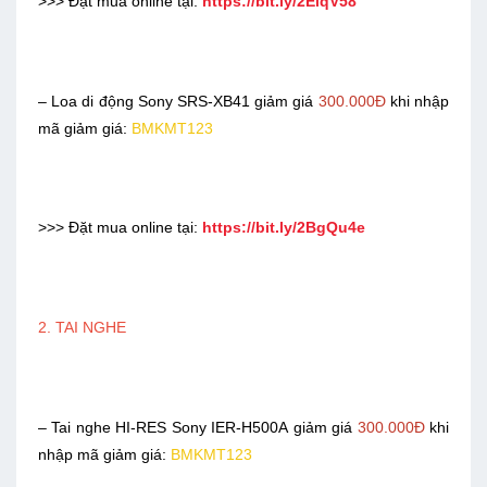
>>> Đặt mua online tại:
https://bit.ly/2ElqV58
– Loa di động Sony SRS-XB41
giảm giá
300.000Đ
khi nhập
mã giảm giá:
BMKMT123
>>> Đặt mua online tại:
https://bit.ly/2BgQu4e
2. TAI NGHE
– Tai nghe HI-RES Sony IER-H500A giảm giá
300.000Đ
khi
nhập mã giảm giá:
BMKMT123